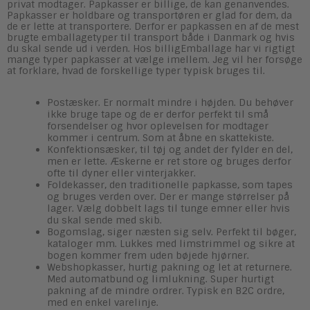
privat modtager. Papkasser er billige, de kan genanvendes.
Papkasser er holdbare og transportøren er glad for dem, da
de er lette at transportere. Derfor er papkassen en af de mest
brugte emballagetyper til transport både i Danmark og hvis
du skal sende ud i verden. Hos billigEmballage har vi rigtigt
mange typer papkasser at vælge imellem. Jeg vil her forsøge
at forklare, hvad de forskellige typer typisk bruges til.
Postæsker. Er normalt mindre i højden. Du behøver
ikke bruge tape og de er derfor perfekt til små
forsendelser og hvor oplevelsen for modtager
kommer i centrum. Som at åbne en skattekiste.
Konfektionsæsker, til tøj og andet der fylder en del,
men er lette. Æskerne er ret store og bruges derfor
ofte til dyner eller vinterjakker.
Foldekasser, den traditionelle papkasse, som tapes
og bruges verden over. Der er mange størrelser på
lager. Vælg dobbelt lags til tunge emner eller hvis
du skal sende med skib.
Bogomslag, siger næsten sig selv. Perfekt til bøger,
kataloger mm. Lukkes med limstrimmel og sikre at
bogen kommer frem uden bøjede hjørner.
Webshopkasser, hurtig pakning og let at returnere.
Med automatbund og limlukning. Super hurtigt
pakning af de mindre ordrer. Typisk en B2C ordre,
med en enkel varelinje.