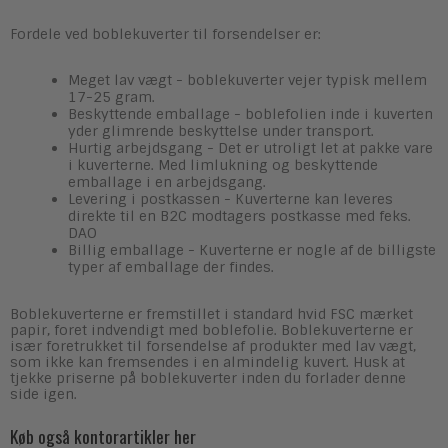
Fordele ved boblekuverter til forsendelser er:
Meget lav vægt - boblekuverter vejer typisk mellem
17-25 gram.
Beskyttende emballage - boblefolien inde i kuverten
yder glimrende beskyttelse under transport.
Hurtig arbejdsgang - Det er utroligt let at pakke vare
i kuverterne. Med limlukning og beskyttende
emballage i en arbejdsgang.
Levering i postkassen - Kuverterne kan leveres
direkte til en B2C modtagers postkasse med feks.
DAO
Billig emballage - Kuverterne er nogle af de billigste
typer af emballage der findes.
Boblekuverterne er fremstillet i standard hvid FSC mærket
papir, foret indvendigt med boblefolie. Boblekuverterne er
især foretrukket til forsendelse af produkter med lav vægt,
som ikke kan fremsendes i en almindelig kuvert. Husk at
tjekke priserne på boblekuverter inden du forlader denne
side igen.
Køb også kontorartikler her