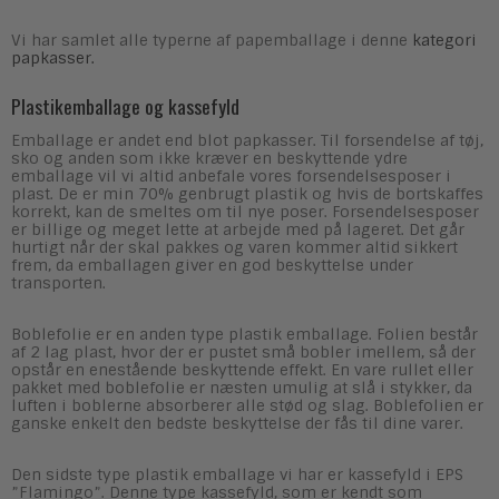
Vi har samlet alle typerne af papemballage i denne
kategori
papkasser.
Plastikemballage og kassefyld
Emballage er andet end blot papkasser. Til forsendelse af tøj,
sko og anden som ikke kræver en beskyttende ydre
emballage vil vi altid anbefale vores forsendelsesposer i
plast. De er min 70% genbrugt plastik og hvis de bortskaffes
korrekt, kan de smeltes om til nye poser. Forsendelsesposer
er billige og meget lette at arbejde med på lageret. Det går
hurtigt når der skal pakkes og varen kommer altid sikkert
frem, da emballagen giver en god beskyttelse under
transporten.
Boblefolie er en anden type plastik emballage. Folien består
af 2 lag plast, hvor der er pustet små bobler imellem, så der
opstår en enestående beskyttende effekt. En vare rullet eller
pakket med boblefolie er næsten umulig at slå i stykker, da
luften i boblerne absorberer alle stød og slag. Boblefolien er
ganske enkelt den bedste beskyttelse der fås til dine varer.
Den sidste type plastik emballage vi har er kassefyld i EPS
”Flamingo”. Denne type kassefyld, som er kendt som