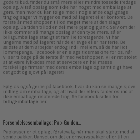
gode tilbud, finder du små mere eller mindre tossede fredags
opslag. Altså opslag som ikke har noget med emballage at
gøre, men hvor du kan følge med i nogle af de dagligdags
ting og sager vi hygger os med på lageret eller kontoret. De
første år med shoppen tillod meget mere af den slags
opslag. Da tiden tillod en del mere pjat og pjank. Selv om der
ikke kommer så mange opslag af den type mere, så er
billigEmballage stadigt et familie foretagende. Vi har
ungerne med på lageret når de er syge eller har ferie. De
ældste af dem arbejder endog ind i mellem, så de har lidt
lommepenge. Facebook er en slags tidsmaskine for os, når
vi ser tilbage på de første år med webshoppen. Vi er ret stolet
af at være lykkedes med at servicere en hel masse
forskellige firmaer med deres emballage og samtidigt have
det godt og sjovt på lageret!
Følg os også gerne på facebook, hvor du kan se mange sjove
indlæg om emballage, og alt hvad der ellers falder os ind af
ikke emballage relaterede ting. Se facebook siden for
billigEmballage
her.
Forsendelsesemballage; Pap-Guiden…
Papkasser er et oplagt førstevalg når man skal starte med at
sende pakker. Uanset om det er erhvervspakker eller til en