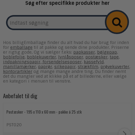
Søg efter specifikke produkter her
Hos billigEmballage finder du alt hvad du har brug for inden
for
emballage
til at pakke og sende dine produkter. Priserne
er rigtig gode, Og vi sælger f.eks:
papkasser
,
bølgepap
,
boblefolie
,
boblekuverter
,
lynlåsposer
,
postæsker
,
tape
,
indpakningspapir
,
forsendelsesposer
,
kassefyld
,
manillamærker
,
paprør
,
silkepapir
,
strækfilm
,
prøvekuverter
,
kontorartikler
og mange mange andre ting. Du finder nemt
det du mangler ved at klikke på et af billederne, eller vælge
en kategori i menuen til venstre.
Anbefalet til dig
Postæsker - 195 x 110 x 60 mm - pakke á 25 stk
PST020