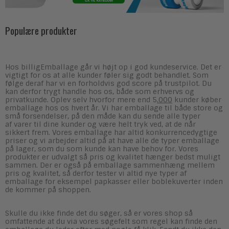
Populære produkter
Hos billigEmballage går vi højt op i god kundeservice. Det er
vigtigt for os at alle kunder føler sig godt behandlet. Som
følge deraf har vi en forholdvis god score på trustpilot. Du
kan derfor trygt handle hos os, både som erhvervs og
privatkunde. Oplev selv hvorfor mere end 5
.000
kunder køber
emballage hos os hvert år. Vi har emballage til både store og
små forsendelser, på den måde kan du sende alle typer
af varer til dine kunder og være helt tryk ved, at de når
sikkert frem. Vores emballage har altid konkurrencedygtige
priser og vi arbejder altid på at have alle de typer emballage
på lager, som du som kunde kan have behov for. Vores
produkter er udvalgt så pris og kvalitet hænger bedst muligt
sammen. Der er også på emballage sammenhæng mellem
pris og kvalitet, så derfor tester vi altid nye typer af
emballage for eksempel papkasser eller boblekuverter inden
de kommer på shoppen.
Skulle du ikke finde det du søger, så er vores shop så
omfattende at du via vores søgefelt som regel kan finde den