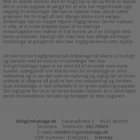
500 kr. (ekskl moms). Den fri fragt har vi så lav fordi vi mener
det er vores opgave at sørge for at alle har nogenlunde lige
adgang til emballage. Det kan vi hjælpe med, ved at sætte
grænsen for fri fragt så lavt. Mange andre som sælger
emballage har en meget højere fragtgrænse. Derfor oplever
vi ofte, at vi trods enkelte typer af forskellige
emballageformer måske er lidt dyrere, at vi er billigst med
vores produkter. Særligt når man ikke kan aftage så meget
emballage af gangen er den lave fragtgrænse en stor hjælp.
Ud over en lav fragtgrænse på emballage så levere vi hurtigt
og service med et smil er en selvfølge. Her hos
billigEmballage tager vi os altid tid til en snak med vores
kunder, spørgsmål om alle former for emballage er altid
velkomne og vi ser det som en naturlig og vigtig del af vores
arbejde at rådgive så godt vi kan om indpakning og hvilken
type emballage, vi kan anbefale til en given pakningsopgave.
Det vigtigste for os er at vores kunder oplever at vi altid tager
deres henvendelser seriøst og forsøger at løse opgaven.
billigEmballage.dk
Farvergården 2
6541 Bevtoft
Denmark
Telefonnr.
:
69170005
E-mail
:
info@billigEmballage.dk
CVR-nummer
:
31602041
Sitemap