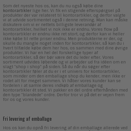
Som det nyeste hos os, kan du nu også købe dine
kontorartikler
lige her. Vi fik en stigende efterspørgsel på
produkter der var relateret til kontorartikler, og derfor valgte
vi at udvide sortimentet også i denne retning. Man kan måske
diskutere om vi er nettets billigste leverandør af
kontorartikler, hvilket vi nok ikke er endnu. Vores flow på
kontorartikler er endnu ikke ret stort, og derfor kan vi heller
ikke købe til rette priser endnu. Men produkterne er der, og
skulle du mangle noget inden for kontorartikler, så kan du i
hvert tilfælde købe dem her hos, os sammen med dine øvrige
produkter. Vi har en hel del forskellige typer af
kontorartikler, så der bør være det du leder efter. Vores
sortiment udvides løbende og vi arbejder ud fra idéen om en
slagt "shop i shop" på siden. Så du når du søger efter
kontorartikler føler at du er i et univers for kontorartikler,
som minder om den emballage shop du kender, men ikke er
rodet alt for meget sammen. Vi håber vores kunder kan se
fordelen i at samle deres indkøb af emballage og
kontorartikler ét sted. Vi pakker en del ordre efterhånden med
den type "blandede" ordre. Derfor tror vi på det er vejen frem
for os og vores kunder.
Fri levering af emballage
Hos os kan du opnå fri levering af din emballage allerede ved