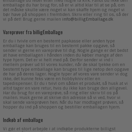
emballage du leder efter med nogle få klik. Fandt du ikke den
emballage du har brug for, så er vi altid klar til at se på, om
det måske skulle være noget vi kan skaffe hjem og noget vi
bør have på shoppen i fremtiden. Skriv eller ring til os, så der
vi på det! Brug gerne mailen
info@billigEmballage.dk
Vareprøver fra billigEmballage
Er du i tvivle om en bestemt papkasse eller anden type
emballage kan bruges til en bestemt pakke opgave, så
sender vi gerne en vareprøve til dig. Nogle gange er det bedst
at have emballagen i hånden inden du køber mange af den
type hjem. Det er vi helt med på. Derfor sender vi ind i
mellem prøver ud til vores kunder, når de skal tjekke om en
bestemt type emballage kan bruges til lige netop den opgave
de har på deres lager. Nogle typer af vores vare sender vi dog
ikke, det kunne feks være en hobbykniv eller en
tapedispenser. Er du i tvivl om sådan et produkt, så husk at vi
altid tager en vare retur, hvis du ikke kan bruge den alligevel.
Har du brug for en vareprøve, så ring eller skriv til os på
mailen. Husk gerne at skrive din adresse så vi ved, hvor vi
skal sende vareprøven hen. Når du har modtaget prøven, så
hopper du ind på shoppen og bestiller emballagen hjem.
Indkøb af emballage
Vi gør et stort arbejde i at indkøbe produkterne billigst