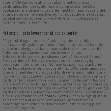
stjernefyld kan som alt andet plast smeltes om og
genbruges. Den beskytter mod slag og skaber en stabil
papkasse, hvis denne fyldes efter med flamingo kassefyldet.
Vi anbefaler denne type, hvis du har noget der er skrøbeligt
og skal sendes som en pakke. Fyld efter i papkassen, så
kommer varen sikkert frem.
Nettets billigste leverandør af boblekuverter
På grund af egen import af boblekuverter, er vi blandt
danmarks billigste leverandør af boblekuverter. Vi har i de
sidste år opbygget et tæt samarbejde med en producent i
Polen, som producere kvalitets kuverter til os.
Boblekonvolutterne er produceret tæt på Krakow i Polen.
Producenten går heldigvis meget op i en bæredygtig
produktion. Der anvendes FSC mærket papir og plastfolien i
vores boblekuverter er produceret med 50% genbrugsplast.
Vi er end med denne producent fordi det er en mindre fabrik,
hvor vi har opbygget en god relation til de 2 brødre som ejer
og driver boblekuvertfabrikken. Gennem dette samarbejde er
vi sikre på at vores billige boblekuverter lever op til vores og
vores kunders forventninger. Kuverterne er altid i god kvalitet
og der er yderst sjældent problemer med dem. Faktisk har vi
aldrig reklamationer på
boblekuverter
. Det er vi rigtigt stolte
af, da det et en af de typer emballage, som kræver en
ordentligt produktion da fusionen mellem papir og plast
ikke er helt lige til.