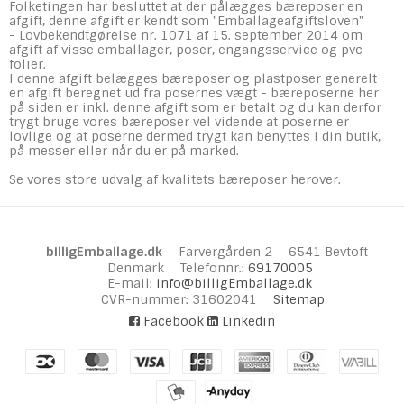
Folketingen har besluttet at der pålægges bæreposer en
afgift, denne afgift er kendt som "Emballageafgiftsloven"
-
Lovbekendtgørelse nr. 1071 af 15. september 2014 om
afgift af visse emballager, poser, engangsservice og pvc-
folier.
I denne afgift belægges bæreposer og plastposer generelt
en afgift beregnet ud fra posernes vægt - bæreposerne her
på siden er inkl. denne afgift som er betalt og du kan derfor
trygt bruge vores bæreposer vel vidende at poserne er
lovlige og at poserne dermed trygt kan benyttes i din butik,
på messer eller når du er på marked.
Se vores store udvalg af kvalitets bæreposer herover.
billigEmballage.dk
Farvergården 2
6541 Bevtoft
Denmark
Telefonnr.
:
69170005
E-mail
:
info@billigEmballage.dk
CVR-nummer
:
31602041
Sitemap
Facebook
Linkedin