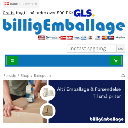
Danish (Denmark)
Gratis
fragt - på ordre over 500 DKK
Søg
Forside
/
Shop
/
Bæreposer