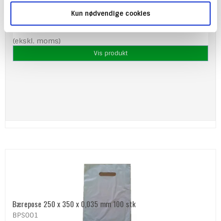
B: 32cm x D: 17cm x H: 40cm. xxx stk. pr. kasse.
Kun nødvendige cookies
1.345,00 DKK
(ekskl. moms)
Vis produkt
Bærepose 250 x 350 x 0,035 mm 100 stk
BPS001