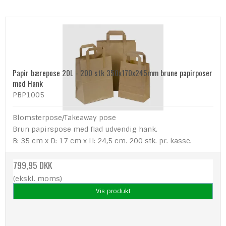
Papir bærepose 20L - 200 stk 350x170x245mm brune papirposer
med Hank
PBP1005
Blomsterpose/Takeaway pose
Brun papirspose med flad udvendig hank.
B: 35 cm x D: 17 cm x H: 24,5 cm. 200 stk. pr. kasse.
799,95 DKK
(ekskl. moms)
Vis produkt