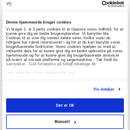
Vis produkt
Denne hjemmeside bruger cookies
Vi bruger 1. & 3 parts cookies til at tilpasse vores indhold, for at
kunne give dig en bedre brugeroplevelse. Vi benytter bla.
Cookies til at vise dig senest købte varer, hvilke varer du
tidligere har været interesseret i og for at du kan benytte vores
brugerbaserede funktioner. Vores cookies hjælper os med at
indsamle data for at kunne give dig en bedre oplevelse på vores
hjemmeside og for at kunne give dig brugerbaserede annoncer
på tværs af sociale platforme og søgemaskiner - Tak fordi du
samtykker - God fornøjelse på billigEmballage.dk
Læs mere om vores cookiepolitik
her
Vis detaljer
Papir bærepose 26L - 200 stk 320x170x400mm brune papirposer
med Hank
Det er OK
PBP1003
Brun papirspose med flad udvendig hank 26L i kraftigt
Manuelt
100g/m2 kvalitet