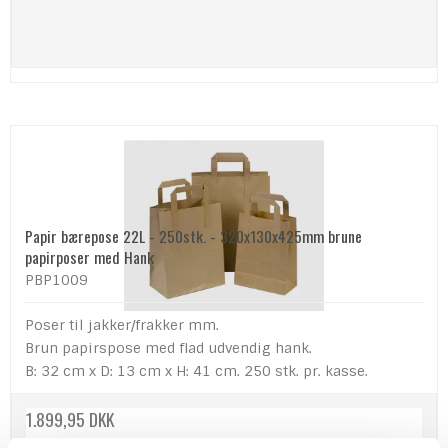
Papir bærepose 22L - 250stk. - 320x130x425mm brune
papirposer med Hank
PBP1009
Poser til jakker/frakker mm.
Brun papirspose med flad udvendig hank.
B: 32 cm x D: 13 cm x H: 41 cm. 250 stk. pr. kasse.
1.899,95 DKK
(ekskl. moms)