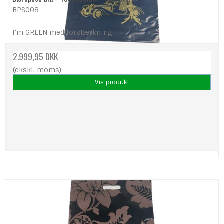
BPS008
I'm GREEN med forstærkning
2.999,95 DKK
(ekskl. moms)
Vis produkt