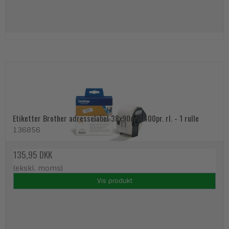
Etiketter Brother adresselabel 38x90mm 400pr. rl. - 1 rulle
136856
135,95 DKK
(ekskl. moms)
Vis produkt