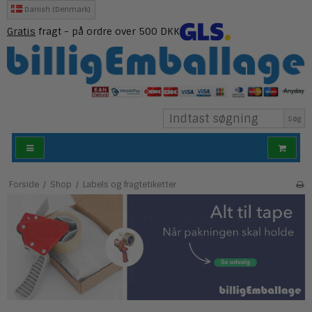
Danish (Denmark)
Gratis
fragt - på ordre over 500 DKK
Søg
Forside
/
Shop
/
Labels og fragtetiketter