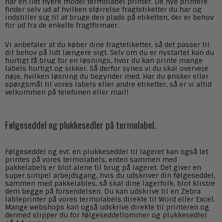
har en lidt nyere model termolabel printer. De nye printere
finder selv ud af hvilken størrelse fragtetiketter du har og
indstiller sig til at bruge den plads på etiketten, der er behov
for ud fra de enkelte fragtfirmaer.
Vi anbefaler at du køber dine fragtetiketter, så det passer til
dit behov på lidt længere sigt. Selv om du er nystartet kan du
hurtigt få brug for en løsnings, hvor du kan printe mange
labels hurtigt og sikker. Så derfor synes vi du skal overveje
nøje, hvilken løsning du begynder med. Har du ønsker eller
spørgsmål til vores labels eller andre etiketter, så er vi altid
velkommen på telefonen eller mail!
Følgeseddel og plukkesedler på termolabel.
Følgeseddel og evt. en plukkeseddel til lageret kan også let
printes på vores termolabels, enten sammen med
pakkelabels er blot alene til brug på lageret. Det giver en
super simpel arbejdsgang, hvis du udskriver din følgeseddel,
sammen med pakkelables, så skal dine lagerfolk, blot klistre
dem begge på forsendelsen. Du kan udskrive til en Zebra
lableprinter på vores termolabels direkte til Word eller Excel.
Mange webshops kan også udskrive direkte til printeren og
dermed slipper du for følgeseddellommer og plukkesedler