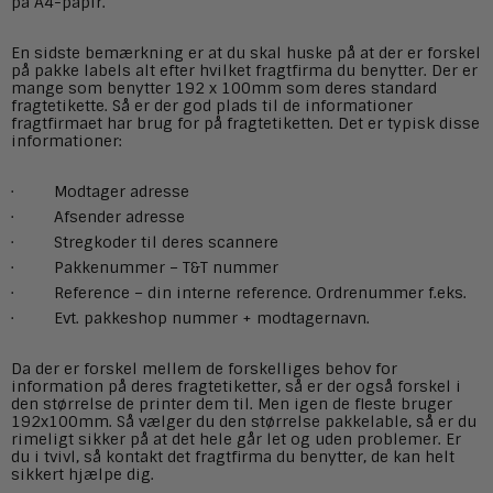
på A4-papir.
En sidste bemærkning er at du skal huske på at der er forskel
på pakke labels alt efter hvilket fragtfirma du benytter. Der er
mange som benytter 192 x 100mm som deres standard
fragtetikette. Så er der god plads til de informationer
fragtfirmaet har brug for på fragtetiketten. Det er typisk disse
informationer:
· Modtager adresse
· Afsender adresse
· Stregkoder til deres scannere
· Pakkenummer – T&T nummer
· Reference – din interne reference. Ordrenummer f.eks.
· Evt. pakkeshop nummer + modtagernavn.
Da der er forskel mellem de forskelliges behov for
information på deres fragtetiketter, så er der også forskel i
den størrelse de printer dem til. Men igen de fleste bruger
192x100mm. Så vælger du den størrelse pakkelable, så er du
rimeligt sikker på at det hele går let og uden problemer. Er
du i tvivl, så kontakt det fragtfirma du benytter, de kan helt
sikkert hjælpe dig.