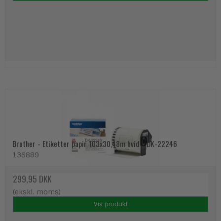
Brother - Etiketter papir 103x30,48m hvid - DK-22246
136889
299,95 DKK
(ekskl. moms)
Vis produkt