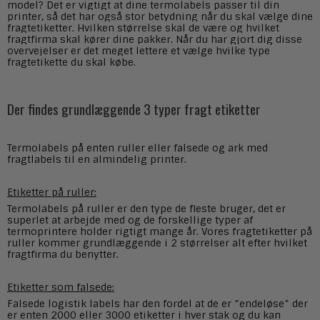
model? Det er vigtigt at dine termolabels passer til din
printer, så det har også stor betydning når du skal vælge dine
fragtetiketter. Hvilken størrelse skal de være og hvilket
fragtfirma skal kører dine pakker. Når du har gjort dig disse
overvejelser er det meget lettere et vælge hvilke type
fragtetikette du skal købe.
Der findes grundlæggende 3 typer fragt etiketter
Termolabels på enten ruller eller falsede og ark med
fragtlabels til en almindelig printer.
Etiketter på ruller:
Termolabels på ruller er den type de fleste bruger, det er
superlet at arbejde med og de forskellige typer af
termoprintere holder rigtigt mange år. Vores fragtetiketter på
ruller kommer grundlæggende i 2 størrelser alt efter hvilket
fragtfirma du benytter.
Etiketter som falsede:
Falsede logistik labels har den fordel at de er ”endeløse” der
er enten 2000 eller 3000 etiketter i hver stak og du kan