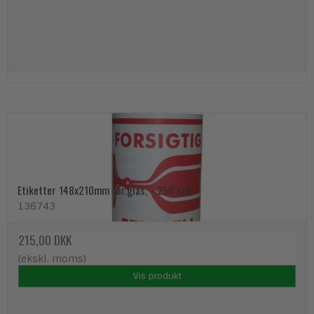
Etiketter 148x210mm for.glas, - 250 stk.
136743
215,00 DKK
(ekskl. moms)
Vis produkt