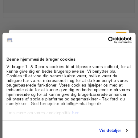
Denne hjemmeside bruger cookies
Etiketter Brother shippinglabl, 62x100 - 1 rulle
Tilmeld dig
Vi bruger 1. & 3 parts cookies til at tilpasse vores indhold, for at
kunne give dig en bedre brugeroplevelse. Vi benytter bla.
136858
Cookies til at vise dig senest købte varer, hvilke varer du
nyhedsbrevet
tidligere har været interesseret i og for at du kan benytte vores
180,00 DKK
brugerbaserede funktioner. Vores cookies hjælper os med at
indsamle data for at kunne give dig en bedre oplevelse på vores
Få skarpe tilbud, nyheder og eksklusive
hjemmeside og for at kunne give dig brugerbaserede annoncer
(ekskl. moms)
kundefordele, direkte i din indbakke.
på tværs af sociale platforme og søgemaskiner - Tak fordi du
Vis produkt
samtykker - God fornøjelse på billigEmballage.dk
Læs mere om vores cookiepolitik
her
Vis detaljer