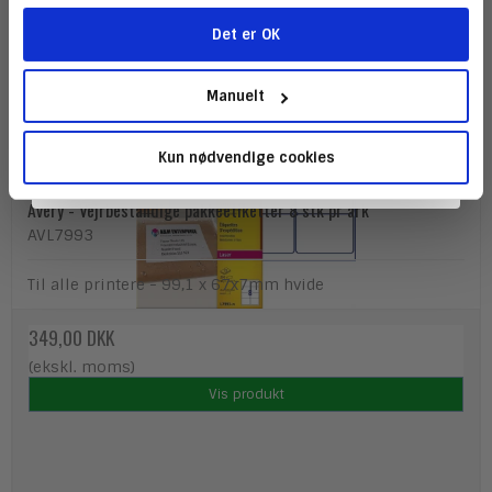
Det er OK
Tilmeld
Manuelt
Kun nødvendige cookies
Avery - Vejrbestandige pakkeetiketter 8 stk pr ark
AVL7993
Til alle printere - 99,1 x 67x7mm hvide
349,00 DKK
(ekskl. moms)
Vis produkt