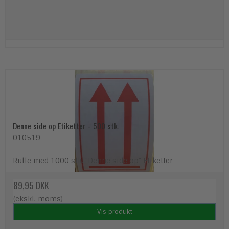
Denne side op Etiketter - 500 stk.
010519
Rulle med 1000 stk. "Denne side op" Etiketter
89,95 DKK
(ekskl. moms)
Vis produkt