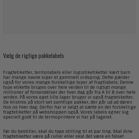
Vælg de rigtige pakkelabels
Fragtetiketter, termolabels eller logistiketiketter kært barn
har mange navne siger et gammelt ordsprog. Dette gælder
også for vores mange forskellige typer af fragtlabels. Denne
type etikette bruges over hele verden til de rigtigt mange
millioner af forsendelser der hver dag går fra A til B over hele
verden. På vores eget lille lager bruger vi også fragtetiketter.
De klistres på stort set samtlige pakker, der går ud ad døren
hos os hver dag. Derfor har vi valgt at sætte en del forskellige
fragtetiketter på webshoppen også. Vores labels egner sig
specielt godt til de termoprintere vi har på lageret.
Før du bestiller, skal du tage stilling til et par ting. Skal dine
fragtetiketter være på ruller eller skal det være en falset