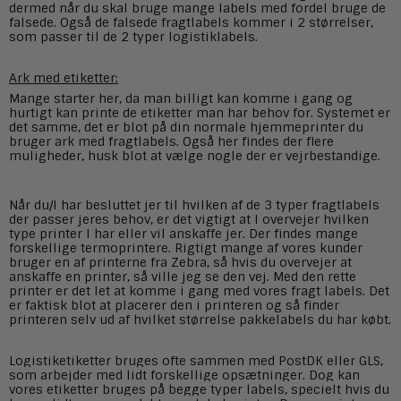
dermed når du skal bruge mange labels med fordel bruge de
falsede. Også de falsede fragtlabels kommer i 2 størrelser,
som passer til de 2 typer logistiklabels.
Ark med etiketter:
Mange starter her, da man billigt kan komme i gang og
hurtigt kan printe de etiketter man har behov for. Systemet er
det samme, det er blot på din normale hjemmeprinter du
bruger ark med fragtlabels. Også her findes der flere
muligheder, husk blot at vælge nogle der er vejrbestandige.
Når du/I har besluttet jer til hvilken af de 3 typer fragtlabels
der passer jeres behov, er det vigtigt at I overvejer hvilken
type printer I har eller vil anskaffe jer. Der findes mange
forskellige termoprintere. Rigtigt mange af vores kunder
bruger en af printerne fra Zebra, så hvis du overvejer at
anskaffe en printer, så ville jeg se den vej. Med den rette
printer er det let at komme i gang med vores fragt labels. Det
er faktisk blot at placerer den i printeren og så finder
printeren selv ud af hvilket størrelse pakkelabels du har købt.
Logistiketiketter bruges ofte sammen med PostDK eller GLS,
som arbejder med lidt forskellige opsætninger. Dog kan
vores etiketter bruges på begge typer labels, specielt hvis du