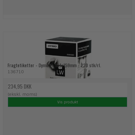
Fragtetiketter - Dymo XL 104x159mm - 220 stk/rl.
136710
234,95 DKK
(ekskl. moms)
Vis produkt