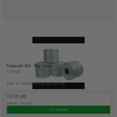
Polykordel 450 - 2kg - Snor
557525
Snor til opmærkning og surring
143,95 DKK
(ekskl. moms)
Vis produkt