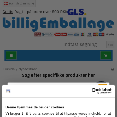
Danish (Denmark)
Gratis
fragt - på ordre over 500 DKK
Søg
Forside
/
Nyhedsbrev
Søg efter specifikke produkter her
Denne hjemmeside bruger cookies
Lyst til at modtage vores nyhedsbrev?
Tilmeld dig
Vi bruger 1. & 3 parts cookies til at tilpasse vores indhold, for at