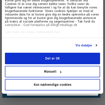
kunne give dig en bedre brugeroplevelse. Vi benytter bla.
Cookies til at vise dig senest købte varer, hvilke varer du
nyhedsbrevet
Det var da være rigtig dejligt :-)
tidligere har været interesseret i og for at du kan benytte vores
brugerbaserede funktioner. Vores cookies hjælper os med at
Faktisk deltager du oven i købet i en lodtrækning om en gave
indsamle data for at kunne give dig en bedre oplevelse på vores
Få skarpe tilbud, nyheder og eksklusive
engang imellem. Og så går du heller ikke glip af alle de
hjemmeside og for at kunne give dig brugerbaserede annoncer
kundefordele, direkte i din indbakke.
mærkelige ting vi kan finde på at skrive om.
på tværs af sociale platforme og søgemaskiner - Tak fordi du
samtykker - God fornøjelse på billigEmballage.dk
Skriv dig op her🔔
Læs mere om vores cookiepolitik
her
Få personlige nyhedsbreve og produktnyheder direkte fra
os..
Vis detaljer
Det er OK
Tilmeld
Manuelt
Kun nødvendige cookies
Tilmeld