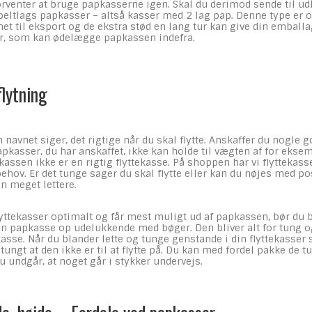
venter at bruge papkasserne igen. Skal du derimod sende til udl
beltlags papkasser – altså kasser med 2 lag pap. Denne type er
et til eksport og de ekstra stød en lang tur kan give din embal
r, som kan ødelægge papkassen indefra.
flytning
 navnet siger, det rigtige når du skal flytte. Anskaffer du nogle g
papkasser, du har anskaffet, ikke kan holde til vægten af for eksem
kassen ikke er en rigtig flyttekasse. På shoppen har vi flyttekasse
behov. Er det tunge sager du skal flytte eller kan du nøjes med pos
en meget lettere.
lyttekasser optimalt og får mest muligt ud af papkassen, bør du b
en papkasse op udelukkende med bøger. Den bliver alt for tung og
asse. Når du blander lette og tunge genstande i din flyttekasser s
tungt at den ikke er til at flytte på. Du kan med fordel pakke de 
 undgår, at noget går i stykker undervejs.