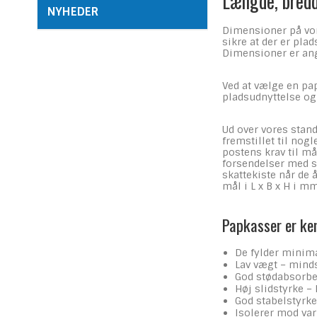
Længde, bredd
NYHEDER
Dimensioner på vor
sikre at der er pl
Dimensioner er angi
Ved at vælge en pap
pladsudnyttelse og
Ud over vores stan
fremstillet til nog
postens krav til m
forsendelser med s
skattekiste når de
mål i L x B x H i mm
Papkasser er ke
De fylder minima
Lav vægt – mind
God stødabsorber
Høj slidstyrke 
God stabelstyrke
Isolerer mod va