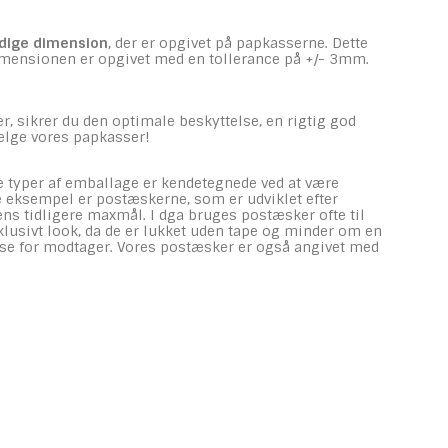
dige dimension
, der er opgivet på papkasserne. Dette
Dimensionen er opgivet med en tollerance på +/- 3mm.
er, sikrer du den optimale beskyttelse, en rigtig god
ælge vores papkasser!
e typer af emballage er kendetegnede ved at være
te eksempel er postæskerne, som er udviklet efter
ns tidligere maxmål. I dga bruges postæsker ofte til
lusivt look, da de er lukket uden tape og minder om en
lse for modtager. Vores postæsker er også angivet med