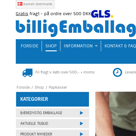
Danish (Denmark)
Gratis
fragt - på ordre over 500 DKK
FORSIDE
SHOP
INFORMATION
KONTAKT & FA
Fri fragt v. køb over 500,- + moms
Lever
Forside
/
Shop
/
Papkasser
KATEGORIER
BÆREDYGTIG EMBALLAGE
AKTUELLE TILBUD
PRODUKT NYHEDER