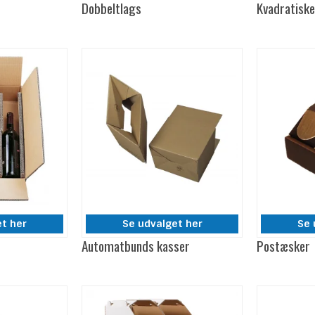
Dobbeltlags
Kvadratisk
et her
Se udvalget her
Se 
Automatbunds kasser
Postæsker