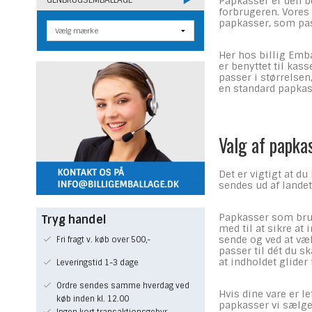
Papkasser er den b
forbrugeren. Vores 
papkasser, som pass
Her hos billig Emba
er benyttet til kas
passer i størrelsen
en standard papkas
Valg af papka
Det er vigtigt at d
sendes ud af lande
Papkasser som brug
Tryg handel
med til at sikre at
sende og ved at væl
Fri fragt v. køb over 500,-
passer til dét du 
at indholdet glider
Leveringstid 1-3 dage
Ordre sendes samme hverdag ved
Hvis dine vare er l
køb inden kl. 12.00
papkasser vi sælger