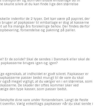
e transporter og som den sidste emballage ud til
 skulle sikre at du kan finde lige den størrelse
kelle indenfor de 2 typer. Det kan være på papiret, der
om bruger af papkasser til emballage er dog at kasserne
net ud fra mange års forskellige behov. Der findes derfor
opbevaring, forsendelse og pakning på paller.
tte? Er de solide? Skal de sendes i Danmark eller skal de
al papkasserne bruges igen og igen?
e egenskab, at indholdet er godt sikret. Papkasser er
 papkasserne passer bedst muligt til de vare du skal
r også meget vigtigt, at du vælger en i en størrelse, som
papkasserne. De skader der oftes kommer sker ved
 vælge den type kasser, som passer bedst.
at beskytte dine vare under forsendelsen. Langt de fleste
det ovenfor. Vælg enkeltlags papkasser når du skal sende i