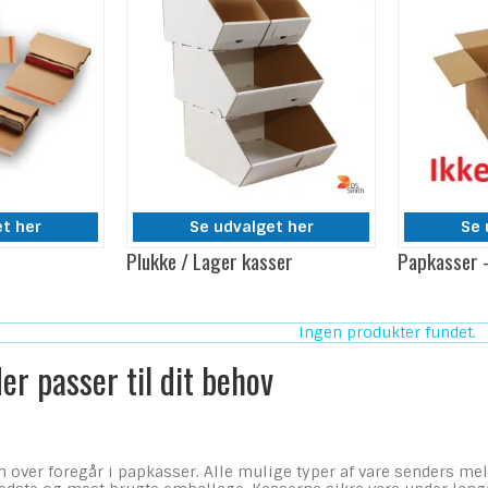
et her
Se udvalget her
Se 
Plukke / Lager kasser
Papkasser -
Ingen produkter fundet.
er passer til dit behov
n over foregår i papkasser. Alle mulige typer af vare senders m