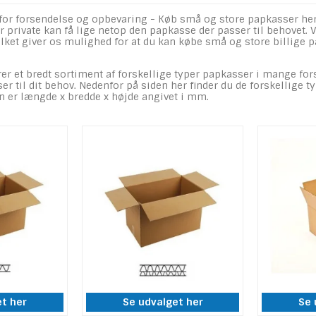
for forsendelse og opbevaring - Køb små og store papkasser her. 
 private kan få lige netop den papkasse der passer til behovet. 
lket giver os mulighed for at du kan købe små og store billige p
er et bredt sortiment af forskellige typer papkasser i mange fors
 til dit behov. Nedenfor på siden her finder du de forskellige t
 er længde x bredde x højde angivet i mm.
et her
Se udvalget her
Se 