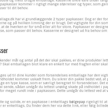
edste og mest brugte emballage. Kasserne sikre vare under lang
papkasser kommer i rigtigt mange størrelser og typer, som gerne
er til dit behov.
llage.dk har vi grundlæggende 2 typer papkasser. Dog er der fors
serne og på hvilken limning der er brugt. Det vigtigste for din s
, at de hverken er for små eller alt for store. Papkasser er desig
se, som passer dit behov. Kasserne er designet ud fra behov om 
sser
u kender mål og antal på det der skal pakkes, er dine produkter le
t? Skal emballagen blot klare en enkelt tur med fragten eller sk
es ud til dine kunder som forsendelses emballage har den vigtig
 indholdet kommer uskadt frem. Du sikrer din pakke bedst ved, at
ge en type kasse, som er særligt beregnet til forsendelser. Det e
skal sende, sådan undgår du lettest unødig skade på indholdet i 
 for meget rundt inde i papkassen. Dette undgår du lettest ved at
ette og solide, er en papkasse i enkeltlags
bølgepap
rigeligt til 
 er enkeltlags. Du finder dem her via dette link, eller følg bille