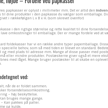
e, højde – Fordele ved papkasser
es papkasser er oplyst i millimeter mm. Det er altid den
indven
ads til dine produkter i den papkasse du vælger som emballage. 
vet i rækkefølgen L x B x H. (som skrevet ovenfor)
kasse i den rigtige størrelse og rette kvalitet til dine forsendels
 lave omkostninger til emballage. Der er mange fordele ved at v
dard foldekasser har vi en række andre typer papemballage. Diss
le specielle behov, som så med tiden er blevet en standard. Beds
ål og med plads til adresse mm. Mange af disse passer med poste
må eller mindre produkter. Postæskerne giver også et mere eksk
 åbnes med låget. Mange bruger postæsker til at skabe en opleve
.
ndetegnet ved:
lt, når de er foldet sammen.
sker forsendelsesomkostning.
ing – høj beskyttelse.
– Kan bruges mange gange.
 – Kan pakkes på paller.
rme og kulde.