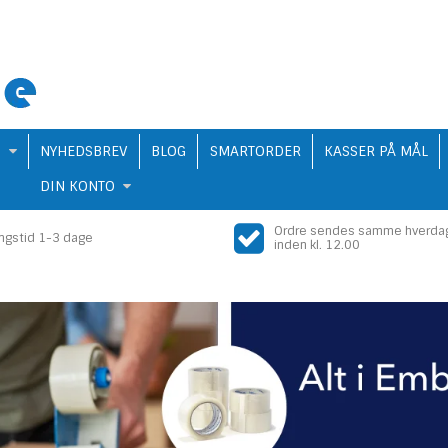
Q
NYHEDSBREV
BLOG
SMARTORDER
KASSER PÅ MÅL
DIN KONTO
Ordre sendes samme hverda
ingstid 1-3 dage
inden kl. 12.00