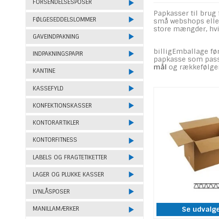
FORSENDELSESPOSER
Papkasser til brug 
FØLGESEDDELSLOMMER
små webshops eller
store mængder, hvi
GAVEINDPAKNING
billigEmballage før
INDPAKNINGSPAPIR
papkasse som passer
mål
og rækkefølgen
KANTINE
KASSEFYLD
KONFEKTIONSKASSER
KONTORARTIKLER
KONTORFITNESS
LABELS OG FRAGTETIKETTER
LAGER OG PLUKKE KASSER
LYNLÅSPOSER
Se udvalg
MANILLAMÆRKER