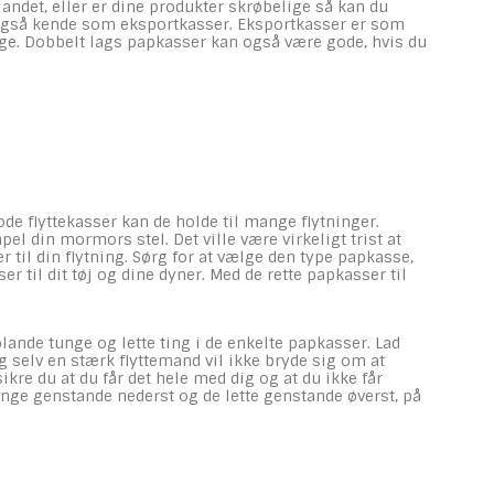
andet, eller er dine produkter skrøbelige så kan du
 også kende som eksportkasser. Eksportkasser er som
lage. Dobbelt lags papkasser kan også være gode, hvis du
ode flyttekasser kan de holde til mange flytninger.
pel din mormors stel. Det ville være virkeligt trist at
r til din flytning. Sørg for at vælge den type papkasse,
er til dit tøj og dine dyner. Med de rette papkasser til
lande tunge og lette ting i de enkelte papkasser. Lad
 selv en stærk flyttemand vil ikke bryde sig om at
ikre du at du får det hele med dig og at du ikke får
tunge genstande nederst og de lette genstande øverst, på