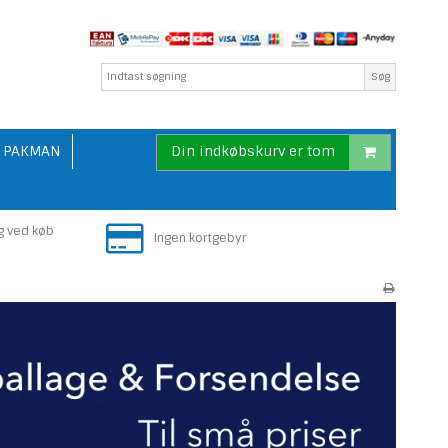
Søg
PAKMAN
Din indkøbskurv er tom
g ved køb
Ingen kortgebyr