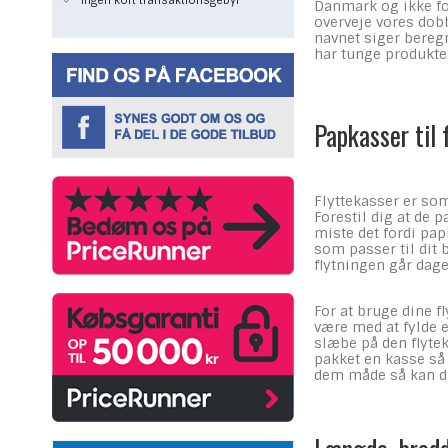
Ingen kort transaktionsgebyr
Danmark og ikke for
overveje vores dob
navnet siger beregn
har tunge produkte
Papkasser til 
Flyttekasser er som
Forestil dig at de 
miste det fordi pap
som passer til dit 
flytningen går dag
For at bruge dine f
være med at fylde 
slæbe på den flytek
pakket en kasse så 
dem måde så kan du