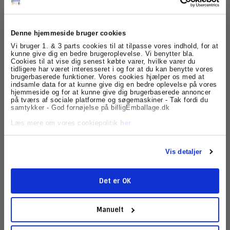
Denne hjemmeside bruger cookies
Den "Store" Tape Guide - Sådan vælger du den rigtige
Tilmeld dig
Vi bruger 1. & 3 parts cookies til at tilpasse vores indhold, for at
pakketape
kunne give dig en bedre brugeroplevelse. Vi benytter bla.
Cookies til at vise dig senest købte varer, hvilke varer du
nyhedsbrevet
tidligere har været interesseret i og for at du kan benytte vores
Af
Steffen Adrup Benné Petersen
oprettet d.
19/06 2020
under
brugerbaserede funktioner. Vores cookies hjælper os med at
Emballage til forsendelse
|
kommentar(er)
1
indsamle data for at kunne give dig en bedre oplevelse på vores
Få skarpe tilbud, nyheder og eksklusive
hjemmeside og for at kunne give dig brugerbaserede annoncer
Hos billigEmballage kan du købe tape til næsten alle typer
kundefordele, direkte i din indbakke.
på tværs af sociale platforme og søgemaskiner - Tak fordi du
forsendelse. Men tape er ikke bare tape, det er derfor vigtigt
samtykker - God fornøjelse på billigEmballage.dk
at kende forskellen på de mest gængse typer, så dine
forsendelse er sikret - alt...
Læs mere om vores cookiepolitik
her
Læs mere
Skriv en kommentar
Vis detaljer
Det er OK
Tilmeld
Manuelt