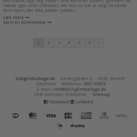
den sidste uge. Jeg håber i alle kommer sikkert igennem de
næste uger eller måneder. Her hos os har vi valgt at sende
dem hjem, der ikke pakker pakker....
Læs mere
Skriv en kommentar
1
2
3
4
5
6
billigEmballage.dk
Farvergården 2
6541 Bevtoft
Denmark
Telefonnr.
:
69170005
E-mail
:
info@billigEmballage.dk
CVR-nummer
:
31602041
Sitemap
Facebook
Linkedin