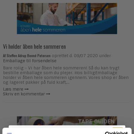
Vi holder åben hele sommeren
Af
Steffen Adrup Benné Petersen
oprettet d.
09/07 2020
under
Emballage til forsendelse
Bare rolig - Vi har åben hele sommeren! Så du kan trygt
bestille emballage som du plejer. Hos billigEmballage
holder vi åben hele sommeren igennem. Vores shop er åben
og lageret pakker på fuld kraft,...
Læs mere
Skriv en kommentar