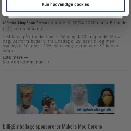
Kun nødvendige cookies
Mors Dag Søndag d. 10 maj - 20% Rabat
Af
Steffen Adrup Benné Petersen
oprettet d.
28/04 2020
under
E-handel
|
kommentar(er)
1
- Klik ind på tilbuddet her - Søndag d. 10. maj er det Mors
dag. Derfor tilbyder vi fra Onsdag d, 29. april til og med
søndag d. 10. maj - 20% på udvalgte produkter. Så kan du
være...
Læs mere
Skriv en kommentar
billigEmballage sponsorerer Makers Mod Corono