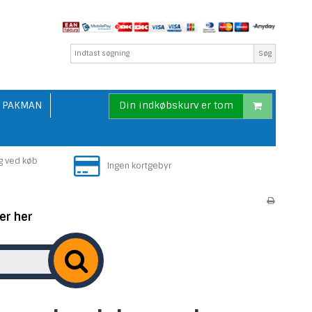
Søg
PAKMAN
Din indkøbskurv er tom
g ved køb
Ingen kortgebyr
er her