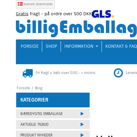
Danish (Denmark)
Gratis
fragt - på ordre over 500 DKK
FORSIDE
SHOP
INFORMATION
KONTAKT & FA
Fri fragt v. køb over 500,- + moms
Lever
Forside
/
Blog
KATEGORIER
BÆREDYGTIG EMBALLAGE
AKTUELLE TILBUD
PRODUKT NYHEDER