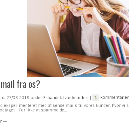
 mail fra os?
t d.
27/03 2019
under
E-handel
,
Iværksætteri
|
kommentar(er
1
tid eksperimenteret med at sende mails til vores kunder, hvor vi
odtaget. For ikke at spamme de...
r