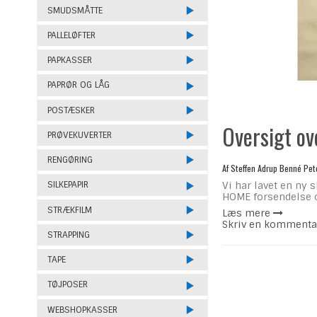
SMUDSMÅTTE
PALLELØFTER
PAPKASSER
PAPRØR OG LÅG
POSTÆSKER
Oversigt ov
PRØVEKUVERTER
RENGØRING
Af
Steffen Adrup Benné Pet
Vi har lavet en ny 
SILKEPAPIR
HOME forsendelse o
STRÆKFILM
Læs mere
Skriv en kommenta
STRAPPING
TAPE
TØJPOSER
WEBSHOPKASSER