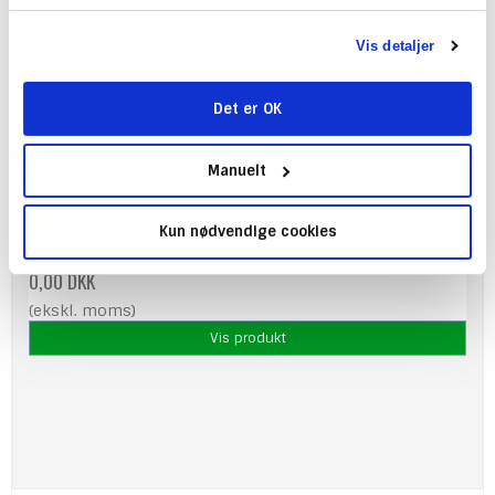
Vis detaljer
Det er OK
Gratis gave - Affiliate Banner Template
Gratis-008
Manuelt
Illustrator projektet er sat op, så hvert banner har sit
eget artboard + sit eget Layer.
Kun nødvendige cookies
0,00 DKK
(ekskl. moms)
Vis produkt