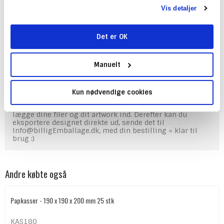
til at afprøve et Vertikalt design, og 1 til at afprøve et
Vis detaljer
Horizontalt design.
Så har du et overblik over dit design, inden du sender en
bestilling afsted.
Det er OK
Illustrator projektet er sat op, så hvert design har sit
eget artboard.
Manuelt
Det er inddelt i Layers og er nemt og overskueligt - Er du
ikke så skarp i Illustrator, har vi lavet et link til en "Kom
igang med Adobe Illustrator" Tutorial.
Kun nødvendige cookies
Alt du skal gøre, er blot at finde det design du vil lave, og
lægge dine filer og dit artwork ind. Derefter kan du
eksportere designet direkte ud, sende det til
Info@billigEmballage.dk, med din bestilling = klar til
brug :)
Andre købte også
Papkasser - 190 x 190 x 200 mm 25 stk
KAS180