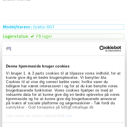
Model/Varenr.:
Gratis-007
Lagerstatus:
På lager
stk.
Køb
Denne hjemmeside bruger cookies
Beskrivelse
Vi bruger 1. & 3 parts cookies til at tilpasse vores indhold, for at
kunne give dig en bedre brugeroplevelse. Vi benytter bla.
Hos biligEmballage er vi glade for at have dig som
Cookies til at vise dig senest købte varer, hvilke varer du
kunde!
tidligere har været interesseret i og for at du kan benytte vores
Vi har lavet et Adobe Illustrator skabelon, til vores logo
brugerbaserede funktioner. Vores cookies hjælper os med at
Tape.
indsamle data for at kunne give dig en bedre oplevelse på vores
Nu kan du sidde og lege med dit design, inden du
hjemmeside og for at kunne give dig brugerbaserede annoncer
beslutter dig for at købe vores logotape hos os.
på tværs af sociale platforme og søgemaskiner - Tak fordi du
samtykker - God fornøjelse på billigEmballage.dk
Med denne Logo Tape skabelon, kan du arbejde på dit
Læs mere om vores cookiepolitik
her
logo tape design, inden du beslutter dig for at købe.
I denne fil har vi sat 2 artboards op i Adobe Illustrator, 1