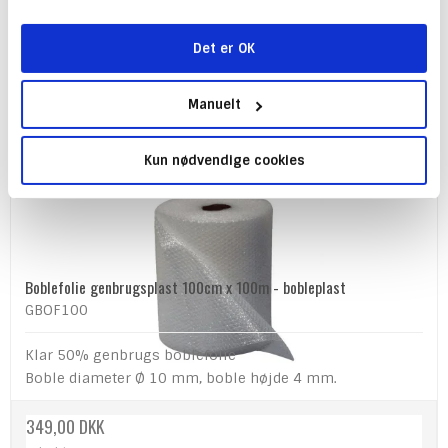
Det er OK
Tilmeld
Manuelt
Kun nødvendige cookies
Boblefolie genbrugsplast 100cm x 100m - bobleplast
GBOF100
Klar 50% genbrugs boblefolie
Boble diameter Ø 10 mm, boble højde 4 mm.
349,00 DKK