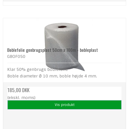
Boblefolie genbrugsplast 50cm x 100m - bobleplast
GBOF050
Klar 50% genbrugs boblefolie
Boble diameter Ø 10 mm, boble højde 4 mm.
185,00 DKK
(ekskl. moms)
Vis produkt