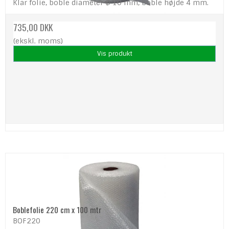
Klar folie, boble diameter Ø 10 mm, boble højde 4 mm.
735,00 DKK
(ekskl. moms)
Vis produkt
Boblefolie 220 cm x 100 mtr
BOF220