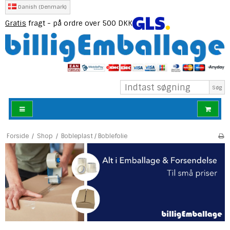
Danish (Denmark)
Gratis
fragt - på ordre over 500 DKK
Søg
Forside
/
Shop
/
Bobleplast / Boblefolie