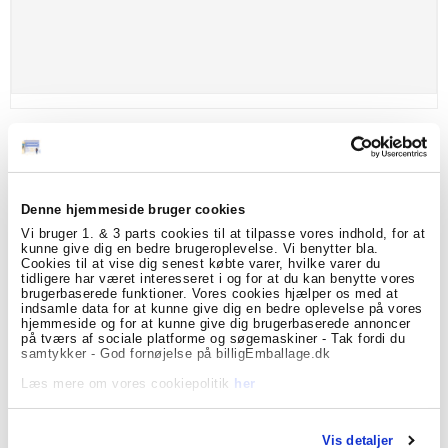
Denne hjemmeside bruger cookies
Tilmeld dig
Vi bruger 1. & 3 parts cookies til at tilpasse vores indhold, for at
kunne give dig en bedre brugeroplevelse. Vi benytter bla.
Boblefolie 100 cm x 100 mtr
Cookies til at vise dig senest købte varer, hvilke varer du
nyhedsbrevet
tidligere har været interesseret i og for at du kan benytte vores
BOF100
brugerbaserede funktioner. Vores cookies hjælper os med at
indsamle data for at kunne give dig en bedre oplevelse på vores
Få skarpe tilbud, nyheder og eksklusive
hjemmeside og for at kunne give dig brugerbaserede annoncer
Klar folie, boble diameter Ø 10 mm, boble højde 4 mm.
kundefordele, direkte i din indbakke.
på tværs af sociale platforme og søgemaskiner - Tak fordi du
samtykker - God fornøjelse på billigEmballage.dk
349,00 DKK
Læs mere om vores cookiepolitik
her
(ekskl. moms)
Vis produkt
Vis detaljer