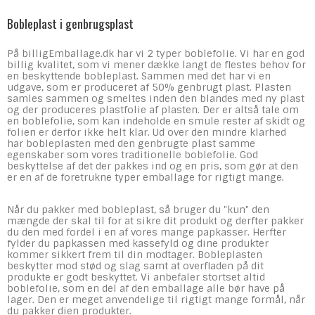
Bobleplast i genbrugsplast
På billigEmballage.dk har vi 2 typer boblefolie. Vi har en god
billig kvalitet, som vi mener dække langt de flestes behov for
en beskyttende bobleplast. Sammen med det har vi en
udgave, som er produceret af 50% genbrugt plast. Plasten
samles sammen og smeltes inden den blandes med ny plast
og der produceres plastfolie af plasten. Der er altså tale om
en boblefolie, som kan indeholde en smule rester af skidt og
folien er derfor ikke helt klar. Ud over den mindre klarhed
har bobleplasten med den genbrugte plast samme
egenskaber som vores traditionelle boblefolie. God
beskyttelse af det der pakkes ind og en pris, som gør at den
er en af de foretrukne typer emballage for rigtigt mange.
Når du pakker med bobleplast, så bruger du "kun" den
mængde der skal til for at sikre dit produkt og derfter pakker
du den med fordel i en af vores mange papkasser. Herfter
fylder du papkassen med kassefyld og dine produkter
kommer sikkert frem til din modtager. Bobleplasten
beskytter mod stød og slag samt at overfladen på dit
produkte er godt beskyttet. Vi anbefaler stortset altid
boblefolie, som en del af den emballage alle bør have på
lager. Den er meget anvendelige til rigtigt mange formål, når
du pakker dien produkter.