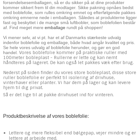
forsendelsesemballagen, så er du sikker på at dine produkter
kommer sikkert frem til din modtager. Sikke pakning opnåes bedst
med boblefolie, som rulles omkring emnet og efterfølgende pakkes
omkring emnerne nede i emballagen. Således at produkterne ligger
fast og beskyttet i de mange små luftbobler, som boblefolien består
af. Find meget mere
emballage
rundt på shoppen!
Vi mener selv, at vi pt. har et af Danmarks stærkeste udvalg
indenfor boblefolie og emballage, både hvad angår kvalitet og pris.
Se hele vores udvalg af boblefolie herunder, og gør en god
Vores boblefolie kommer på praktiske ruller med
handel.
100meter bobleplast - Rullerne er lette og kan nemt
håndteres på lageret. De kan også let pakkes væk efter brug.
Nederst på siden finder du vores store bobleplast, disse store
ruller boblefolie er perfekt til isolering af drivhuse,
vinterhaver eller planter. Vi har dem på lager og kan levere
hjem til dig privat.
Så er det lige til at pakke drivhuset ind for vinteren.
Produktbeskrivelse af vores boblefolie:
Lettere og mere fleksibel end bølgepap, vejer mindre og er
lettere at arbejde med.