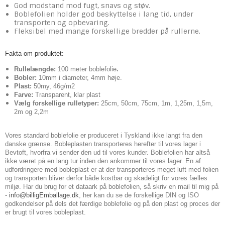
God modstand mod fugt, snavs og støv.
Boblefolien holder god beskyttelse i lang tid, under
transporten og opbevaring.
Fleksibel med mange forskellige bredder på rullerne.
Fakta om produktet:
Rullelængde:
100 meter boblefolie
.
Bobler:
10mm i diameter, 4mm høje.
Plast:
50my, 46g/m2
Farve:
Transparent, klar plast
Vælg forskellige rulletyper:
25cm, 50cm, 75cm, 1m, 1,25m, 1,5m,
2m og 2,2m
Vores standard boblefolie er produceret i Tyskland ikke langt fra den
danske grænse. Bobleplasten transporteres herefter til vores lager i
Bevtoft, hvorfra vi sender den ud til vores kunder. Boblefolien har altså
ikke været på en lang tur inden den ankommer til vores lager. En af
udfordringere med bobleplast er at der transporteres meget luft med folien
og transporten bliver derfor både kostbar og skadeligt for vores fælles
miljø. H
ar du brug for et dataark på boblefolien, så skriv en mail til mig på
-
info@billigEmballage.dk
, her kan du se de forskellige DIN og ISO
godkendelser på dels det færdige boblefolie og på den plast og proces der
er brugt til vores bobleplast.