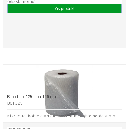
(ekskl. moms)
Vis produkt
Boblefolie 125 cm x 100 mtr
BOF125
Klar folie, boble diameter Ø 10 mm, boble højde 4 mm.