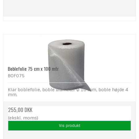
Boblefolie 75 cm x 100 mtr
BOF075
Klar boblefolie, boble diameter Ø 10 mm, boble højde 4
mm.
255,00 DKK
(ekskl. moms)
Vis produkt