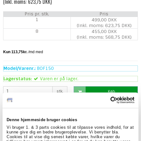
(Inkl. moms: 623,75 DKK)
Pris pr. stk.
Pris
1
499,00 DKK
(Inkl. moms: 623,75 DKK)
8
455,00 DKK
(Inkl. moms: 568,75 DKK)
Model/Varenr.:
BOF150
Lagerstatus:
Varen er på lager.
stk.
Køb
Beskrivelse
Denne hjemmeside bruger cookies
Emballage med boblefolie er en sikker måde at beskytte
Vi bruger 1. & 3 parts cookies til at tilpasse vores indhold, for at
dine vare inden forsendelse. Med ruller på 1,5 meter kan
kunne give dig en bedre brugeroplevelse. Vi benytter bla.
Cookies til at vise dig senest købte varer, hvilke varer du
du pakke billeder eller møbler sikkert ind inden de