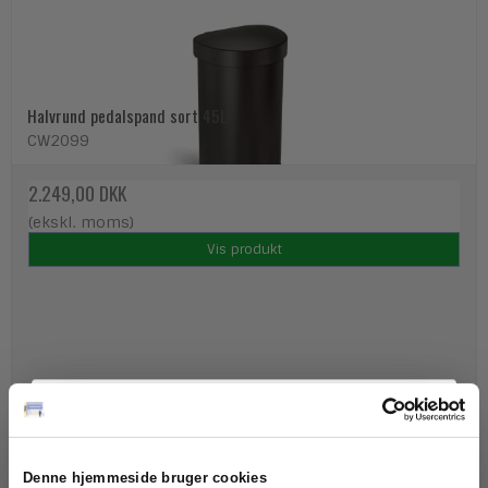
Halvrund pedalspand sort 45L
CW2099
2.249,00 DKK
(ekskl. moms)
Vis produkt
Denne hjemmeside bruger cookies