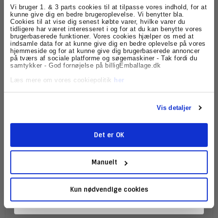
Tilmeld dig
Vi bruger 1. & 3 parts cookies til at tilpasse vores indhold, for at
kunne give dig en bedre brugeroplevelse. Vi benytter bla.
Cookies til at vise dig senest købte varer, hvilke varer du
nyhedsbrevet
tidligere har været interesseret i og for at du kan benytte vores
brugerbaserede funktioner. Vores cookies hjælper os med at
HIMALAYA Håndklædeholder 30cm Bambus - 1 stk.
indsamle data for at kunne give dig en bedre oplevelse på vores
Få skarpe tilbud, nyheder og eksklusive
hjemmeside og for at kunne give dig brugerbaserede annoncer
HY213530
kundefordele, direkte i din indbakke.
på tværs af sociale platforme og søgemaskiner - Tak fordi du
samtykker - God fornøjelse på billigEmballage.dk
179,00 DKK
Læs mere om vores cookiepolitik
her
(ekskl. moms)
Vis produkt
Vis detaljer
Det er OK
Tilmeld
Manuelt
Kun nødvendige cookies