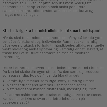
badeværelse. Du kan let pifte selv det mest kedeligste
badeværelse lidt op. Vi har blandt andet populære
sæbedispensere, toiletbørster, affaldsspande, kurve og
meget mere på lager.
Stort udvalg: Fra fin toiletrulleholder til smart toiletspand
Når du skal til at indrette badeværelset på ny, så bør du gøre
det både funktionelt og indbydende. Rummet skal nemlig
både være praktisk i forhold til håndklæder, affald, eventuelle
vaskemidler og andet opbevaring. Samtidig er det lækkert, at
træde ind i et stilfuldt badeværelse med en moderne
indretning.
Det er her, vores badeværelsestilbehør kommer ind i billedet.
Du kan let skabe din egen stil ud fra den serie og producent,
som passer dig. Hos os finder du blandt andet:
Forskellige mærker som Riga, Potty, Piren og Brenda
Meget af tilbehøret kommer i spændende serier.
Materialer som kobber, rustfrit stål, messing og krom
På samme måde som køleskabet er obligatorisk i køkkenet,
kan du heller ikke undvære toiletrulleholderen på
badeværelset
😊