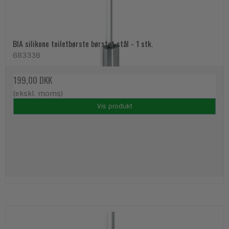
BIA silikone toiletbørste børstet stål - 1 stk.
683338
199,00 DKK
(ekskl. moms)
Vis produkt