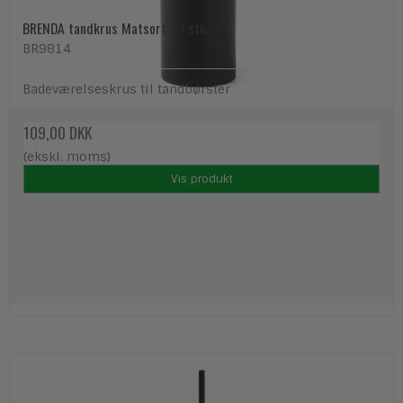
BRENDA tandkrus Matsort - 1 stk.
BR9814
Badeværelseskrus til tandbørster
109,00 DKK
(ekskl. moms)
Vis produkt