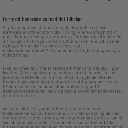
Forny dit badeværelse med flot tilbehør
At gå i gang med at renovere et badeværelse og lave
fornyelse er ofte en stor udskrivning. Alene ophugning af
gulv, flytning af vægge, opmuring af klinker og så videre får
dit budget til at stige voldsomt. Står du i en renovation eller
nybyg, eller ønsker du bare at finde nyt
badeværelsestilbehør? Så har vi hos billigEmballage en god
nyhed til dig.
Ikke nok med at vi har et stort sortiment af produkter i god
kvalitet. Vi har også valgt at sælge dem til en pris, du kan
komme i nærheden af. Du kan altså få nogle de største
brands i badeværelsestilbehør til en billig pris her hos os.
På den måde kan du holde dine omkostninger til
badeværelsestilbehør nede og stadig skabe det badeværelse,
du drømmer om.
Ved at udskifte dit gamle tilbehør på toilettet eller
badeværelset kan du forny hele rummets udtryk og dermed
opnå samme flotte virkning med nyt tilbehør, som du kan få
ved at købe nye møbler eller andet inventar. Det er både
billigt, effektivt og kan give indtryk af én stor ændring på dit