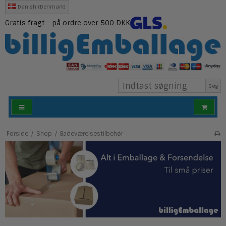
Danish (Denmark)
Gratis
fragt - på ordre over 500 DKK
Søg
Forside
/
Shop
/
Badeværelsestilbehør