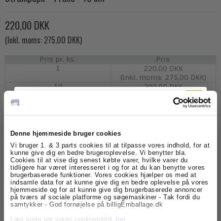
220,00 DKK
(Inkl. moms: 275,00 DKK)
Pris pr. ks.
Pris
1
220,00 DKK
(Inkl. moms: 275,00 DKK)
10
200,00 DKK
(Inkl. moms: 250,00 DKK)
Denne hjemmeside bruger cookies
Tilmeld dig
Model/Varenr.:
ESP40100
Vi bruger 1. & 3 parts cookies til at tilpasse vores indhold, for at
kunne give dig en bedre brugeroplevelse. Vi benytter bla.
Cookies til at vise dig senest købte varer, hvilke varer du
Lagerstatus:
På lager
nyhedsbrevet
tidligere har været interesseret i og for at du kan benytte vores
brugerbaserede funktioner. Vores cookies hjælper os med at
ks.
Køb
indsamle data for at kunne give dig en bedre oplevelse på vores
Få skarpe tilbud, nyheder og eksklusive
hjemmeside og for at kunne give dig brugerbaserede annoncer
kundefordele, direkte i din indbakke.
på tværs af sociale platforme og søgemaskiner - Tak fordi du
samtykker - God fornøjelse på billigEmballage.dk
Beskrivelse
Specifikationer
Læs mere om vores cookiepolitik
her