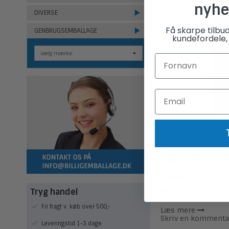
nyhe
DIVERSE
Få skarpe tilbu
GENBRUGSEMBALLAGE
kundefordele, 
Læs vores f
Af
Steffen Adrup Benné Pet
Kære Kunde. Corona
Tryg handel
måneder. Her hos os
Fri fragt v. køb over 500,-
Læs mere
Skriv en kommenta
Leveringstid 1-3 dage