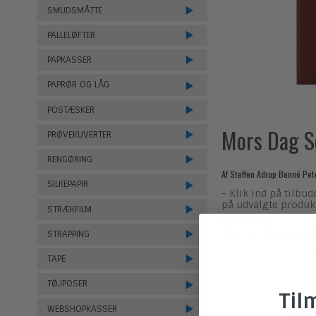
SMUDSMÅTTE
PALLELØFTER
PAPKASSER
PAPRØR OG LÅG
POSTÆSKER
Mors Dag S
PRØVEKUVERTER
RENGØRING
Af
Steffen Adrup Benné Pet
SILKEPAPIR
- Klik ind på tilbu
på udvalgte produkt
STRÆKFILM
Læs mere
Skriv en kommenta
STRAPPING
TAPE
TØJPOSER
Til
WEBSHOPKASSER