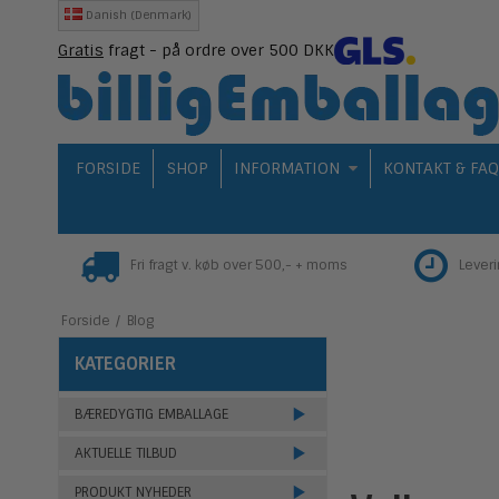
Danish (Denmark)
Gratis
fragt - på ordre over 500 DKK
FORSIDE
SHOP
INFORMATION
KONTAKT & FA
Fri fragt v. køb over 500,- + moms
Lever
Forside
/
Blog
KATEGORIER
BÆREDYGTIG EMBALLAGE
AKTUELLE TILBUD
PRODUKT NYHEDER