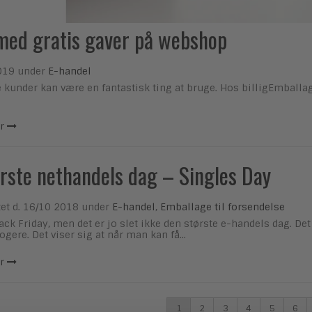
med gratis gaver på webshop
019
under
E-handel
ne kunder kan være en fantastisk ting at bruge. Hos billigEmballag
r
rste nethandels dag – Singles Day
et d.
16/10 2018
under
E-handel
,
Emballage til forsendelse
ack Friday, men det er jo slet ikke den største e-handels dag. Det
ogere. Det viser sig at når man kan få...
r
1
2
3
4
5
6