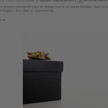
t d.
27/03 2019
under
E-handel
,
Iværksætteri
|
kommentar(er
1
tid eksperimenteret med at sende mails til vores kunder, hvor vi
odtaget. For ikke at spamme de...
r