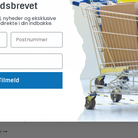
dsbrevet
d, nyheder og eksklusive
direkte i din indbakke.
Tilmeld
orholdsregler i forbindelse med Covid-
ersen
oprettet d.
19/03 2020
under
E-handel
 virus har ramt os alle, for alvor gennem den sidste uge. Jeg h
 har vi valgt at sende dem hjem, der ikke pakker pakker....
r