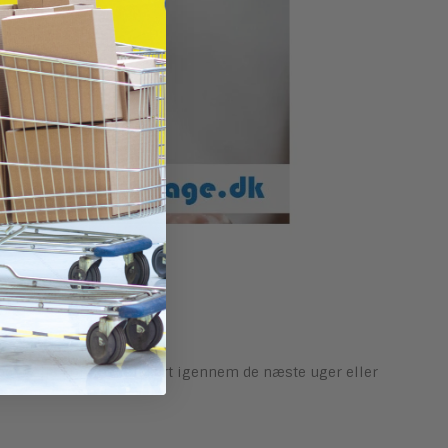
19
åber i alle kommer sikkert igennem de næste uger eller