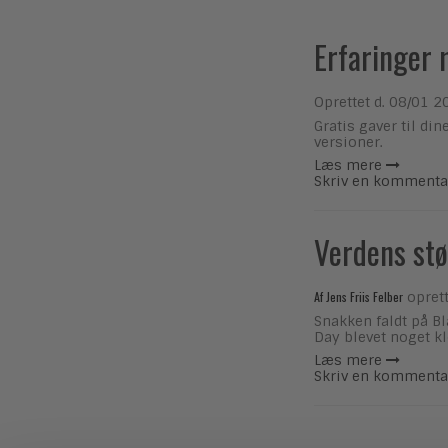
Erfaringer 
Oprettet d.
08/01 2
Gratis gaver til di
versioner.
Læs mere
Skriv en kommenta
Verdens stø
Af
Jens Friis Felber
oprett
Snakken faldt på Bl
Day blevet noget kl
Læs mere
Skriv en kommenta