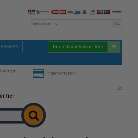
Søg
PAKMAN
Din indkøbskurv er tom
g ved køb
Ingen kortgebyr
er her