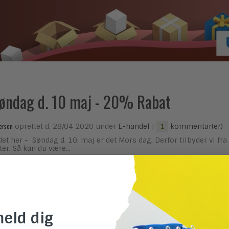
øndag d. 10 maj - 20% Rabat
ersen
oprettet d.
28/04 2020
under
E-handel
|
kommentar(er)
1
ddet her - Søndag d. 10. maj er det Mors dag. Derfor tilbyder vi fr
er. Så kan du være...
r
meld dig