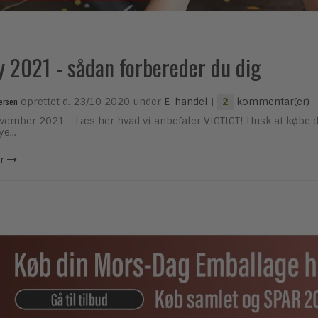
y 2021 - sådan forbereder du dig
ersen
oprettet d.
23/10 2020
under
E-handel
|
kommentar(er)
2
vember 2021 - Læs her hvad vi anbefaler VIGTIGT! Husk at købe din
e...
r