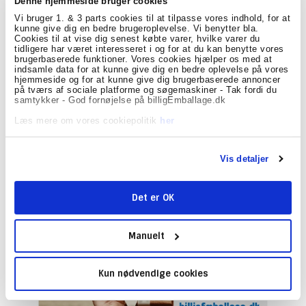
Denne hjemmeside bruger cookies
Vi bruger 1. & 3 parts cookies til at tilpasse vores indhold, for at
kunne give dig en bedre brugeroplevelse. Vi benytter bla.
Cookies til at vise dig senest købte varer, hvilke varer du
tidligere har været interesseret i og for at du kan benytte vores
brugerbaserede funktioner. Vores cookies hjælper os med at
indsamle data for at kunne give dig en bedre oplevelse på vores
hjemmeside og for at kunne give dig brugerbaserede annoncer
Overskuelig beskrivelse af krav til fragt med GLS
på tværs af sociale platforme og søgemaskiner - Tak fordi du
samtykker - God fornøjelse på billigEmballage.dk
Af
Steffen Adrup Benné Petersen
oprettet d.
05/03 2020
under
Emballage til forsendelse
Læs mere om vores cookiepolitik
her
De fleste af vores kunder sender pakker til deres kunder med
GLS. Derfor har vi valgt at lave et oplysende indlæg om,
hvordan du som afsender, kan beregne dine priser for fragt
Vis detaljer
med GLS. Vi indrømmer allerede,...
Læs mere
Skriv en kommentar
Det er OK
Manuelt
Kun nødvendige cookies