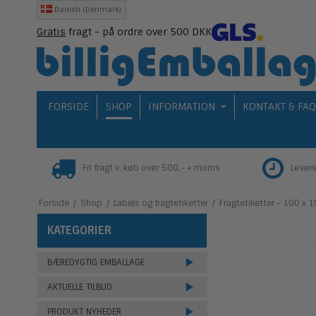
Danish (Denmark)
Gratis
fragt - på ordre over 500 DKK
FORSIDE
SHOP
INFORMATION
KONTAKT & FA
Fri fragt v. køb over 500,- + moms
Lever
Forside
/
Shop
/
Labels og fragtetiketter
/
Fragtetiketter - 100 x 
KATEGORIER
BÆREDYGTIG EMBALLAGE
AKTUELLE TILBUD
PRODUKT NYHEDER