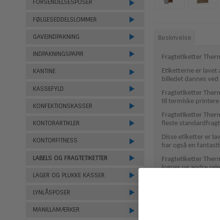
FORSENDELSESPOSER
FØLGESEDDELSLOMMER
GAVEINDPAKNING
Beskrivelse
INDPAKNINGSPAPIR
Fragtetiketter Ther
Etiketterne er lavet
KANTINE
billedet dannes ved
KASSEFYLD
Fragtetiketter Therm
til termiske printere
KONFEKTIONSKASSER
Fragtetiketter Therm
KONTORARTIKLER
fleste standardfrag
Disse etiketter er 
KONTORFITNESS
har også en fantasti
LABELS OG FRAGTETIKETTER
Fragtetiketter Therm
logoer og andre rele
LAGER OG PLUKKE KASSER
Materiale: Thermo h
Klæbeevne: Permane
LYNLÅSPOSER
Pakket i baner, så de
MANILLAMÆRKER
Hvis du bruger
www.