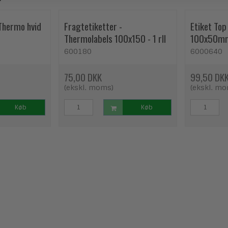
 Thermo hvid
Fragtetiketter -
Etiket Top
Thermolabels 100x150 - 1 rll
600180
6000640
75,00 DKK
99,50 DK
(ekskl. moms)
(ekskl. m
Køb
Køb