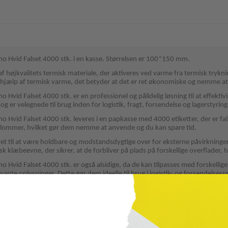
mo Hvid Falset 4000 stk. i en kasse. Størrelsen er 100*150 mm.
 af højkvalitets termisk materiale, der aktiveres ved varme fra termisk trykni
 hjælp af termisk varme, det betyder at det er ret økonomiske og nemme at
o Hvid Falset 4000 stk. er en professionel og pålidelig løsning til at effekti
 og er velegnede til brug inden for logistik, fragt, forsendelse og lagerstyring
o Hvid Falset 4000 stk. leveres i en papkasse med 4000 etiketter, der er fal
tlommer, hvilket gør dem nemme at anvende og du kan spare tid.
lavet til at være holdbare og modstandsdygtige over for eksterne påvirkning
sk klæbeevne, der sikrer, at de forbliver på plads på forskellige overflader,
o Hvid Falset 4000 stk. er også alsidige, da de kan tilpasses med forskelli
vante oplysninger. Dette gør dem ideelle til brug i logistik- og forsendels
vid etiketpapir, i baner med 2000 stk pr. bane
nt lim, som fungere godt i kulde og varme.
r er labels til hele dagen. Specielt på store anlæg er dette er fordel.
pakkelables.dk
til dine forsendelser og bruger mange labels så er dette lø