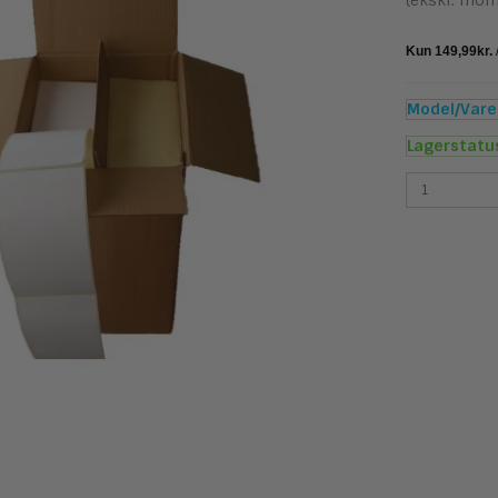
(ekskl. mom
Model/Varen
Lagerstatu