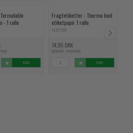
 Termolable
Fragtetiketter - Thermo hvid
Eti
100x50mm - 1 rulle
etiketpapir 1 rulle
for
i10720
13
K
74,95 DKK
215
oms)
(ekskl. moms)
(ek
Køb
Køb