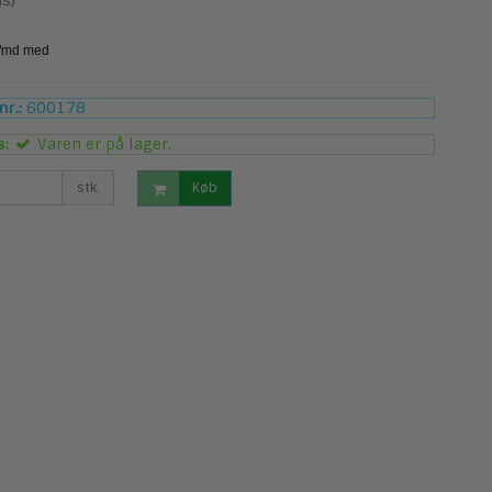
s)
r.:
600178
s:
Varen er på lager.
stk.
Køb