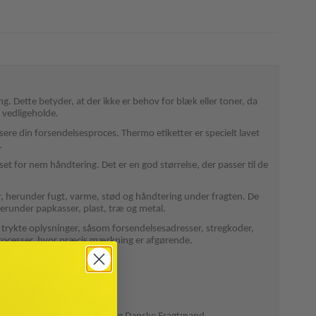
ng. Dette betyder, at der ikke er behov for blæk eller toner, da
 vedligeholde.
visere din forsendelsesproces. Thermo etiketter er specielt lavet
.
set for nem håndtering. Det er en god størrelse, der passer til de
er, herunder fugt, varme, stød og håndtering under fragten. De
 herunder papkasser, plast, træ og metal.
ge trykte oplysninger, såsom forsendelsesadresser, stregkoder,
esprocesser, hvor præcis mærkning er afgørende.
sningen.