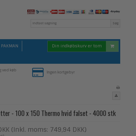
Søg
PAKMAN
Din indkøbskurv er tom
g ved køb
Ingen kortgebyr
etter - 100 x 150 Thermo hvid falset - 4000 stk
DKK (Inkl. moms: 749,94 DKK)