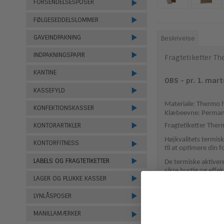
FORSENDELSESPOSER
FØLGESEDDELSLOMMER
GAVEINDPAKNING
Beskrivelse
INDPAKNINGSPAPIR
Fragtetiketter T
KANTINE
OBS - pr. 1. mart
KASSEFYLD
Materiale: Thermo h
KONFEKTIONSKASSER
Klæbeevne: Perman
KONTORARTIKLER
Fragtetiketter Therm
Højkvalitets termisk
KONTORFITNESS
til at optimere din 
LABELS OG FRAGTETIKETTER
De termiske aktivere
sikre hurtig og effe
LAGER OG PLUKKE KASSER
Disse etiketter er f
overfor falmning og
LYNLÅSPOSER
Etiketterne er false
MANILLAMÆRKER
Disse fragtetiketter