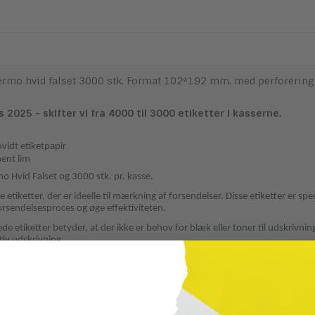
hermo hvid falset 3000 stk. Format 102*192 mm. med perforering
s 2025 - skifter vi fra 4000 til 3000 etiketter i kasserne.
vidt etiketpapir
ent lim
o Hvid Falset og 3000 stk. pr. kasse.
e etiketter, der er ideelle til mærkning af forsendelser. Disse etiketter er sp
forsendelsesproces og øge effektiviteten.
de etiketter betyder, at der ikke er behov for blæk eller toner til udskriv
ktiv udskrivning.
remstillet af termisk papir af høj kvalitet, det betyder skarpe og klare udskr
 kan modstå forskellige forhold under transport.
t, hvilket betyder, at de er lette at adskille og anvende. Det er nemt og hurt
 er velegnede til forskellige forsendelsesmetoder, herunder post, pakker, ka