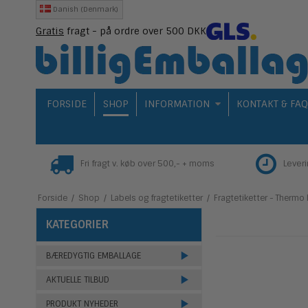
Danish (Denmark)
Gratis
fragt - på ordre over 500 DKK
FORSIDE
SHOP
INFORMATION
KONTAKT & FA
Fri fragt v. køb over 500,- + moms
Lever
Forside
/
Shop
/
Labels og fragtetiketter
/
Fragtetiketter - Thermo 
KATEGORIER
BÆREDYGTIG EMBALLAGE
AKTUELLE TILBUD
PRODUKT NYHEDER