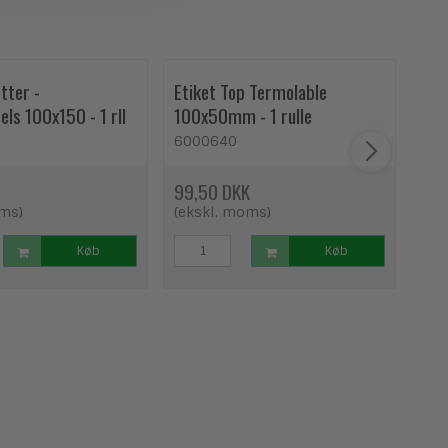
tter -
Etiket Top Termolable
Eti
ls 100x150 - 1 rll
100x50mm - 1 rulle
for
6000640
13
99,50 DKK
215
oms)
(ekskl. moms)
(ek
Køb
Køb