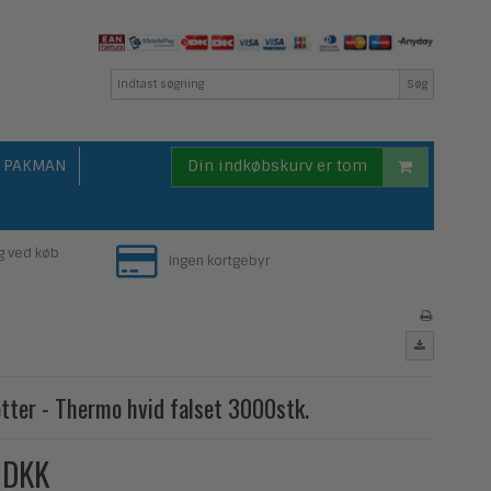
Søg
PAKMAN
Din indkøbskurv er tom
g ved køb
Ingen kortgebyr
etter - Thermo hvid falset 3000stk.
 DKK