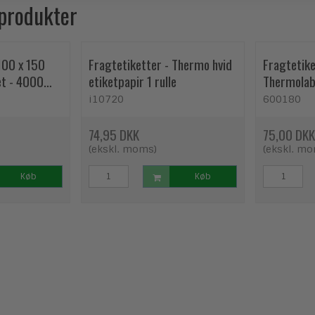
 produkter
100 x 150
Fragtetiketter - Thermo hvid
Fragtetike
et - 4000
etiketpapir 1 rulle
Thermolabe
i10720
600180
74,95 DKK
75,00 DKK
(ekskl. moms)
(ekskl. m
Køb
Køb