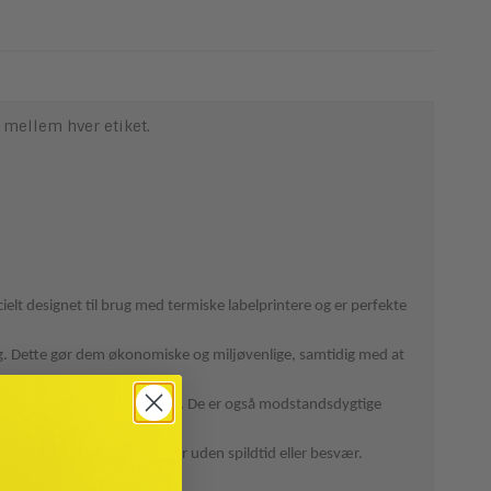
 mellem hver etiket.
ecielt designet til brug med termiske labelprintere og er perfekte
ning. Dette gør dem økonomiske og miljøvenlige, samtidig med at
ifter uden slør eller uklarheder. De er også modstandsdygtige
igt at mærke dine forsendelser uden spildtid eller besvær.
sser, breve og mere.