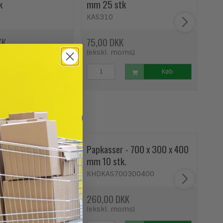
k
mm 25 stk
L
KAS310
KS
KK
75,00 DKK
479
oms)
(ekskl. moms)
(ek
Køb
Køb
 - 455 x 305 x 255
Papkasser - 700 x 300 x 400
Pap
k
mm 10 stk.
mm 
KHDKAS700300400
DK
KK
260,00 DKK
187
oms)
(ekskl. moms)
(ek