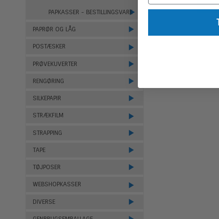
PAPKASSER - BESTILLINGSVARE
PAPRØR OG LÅG
POSTÆSKER
PRØVEKUVERTER
RENGØRING
SILKEPAPIR
STRÆKFILM
STRAPPING
TAPE
TØJPOSER
WEBSHOPKASSER
DIVERSE
GENBRUGSEMBALLAGE