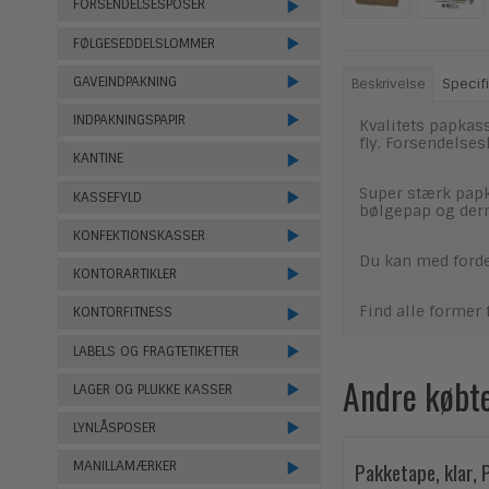
FORSENDELSESPOSER
FØLGESEDDELSLOMMER
GAVEINDPAKNING
Beskrivelse
Specifi
INDPAKNINGSPAPIR
Kvalitets papkass
fly. Forsendelses
KANTINE
Super stærk papk
KASSEFYLD
bølgepap og der
KONFEKTIONSKASSER
Du kan med forde
KONTORARTIKLER
Find alle former 
KONTORFITNESS
LABELS OG FRAGTETIKETTER
Andre købt
LAGER OG PLUKKE KASSER
LYNLÅSPOSER
Pakketape, klar, 
MANILLAMÆRKER