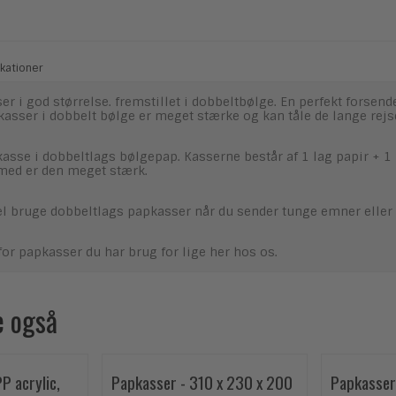
kationer
er i god størrelse. fremstillet i dobbeltbølge. En perfekt forsen
kasser i dobbelt bølge er meget stærke og kan tåle de lange rejs
asse i dobbeltlags bølgepap. Kasserne består af 1 lag papir + 1 b
med er den meget stærk.
l bruge dobbeltlags papkasser når du sender tunge emner eller sk
for papkasser du har brug for lige her hos os.
e også
PP acrylic,
Papkasser - 310 x 230 x 200
Papkasser