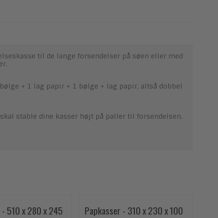
delseskasse til de lange forsendelser på søen eller med
er.
ølge + 1 lag papir + 1 bølge + lag papir, altså dobbel
al stable dine kasser højt på paller til forsendelsen.
 - 510 x 280 x 245
Papkasser - 310 x 230 x 100
Kas