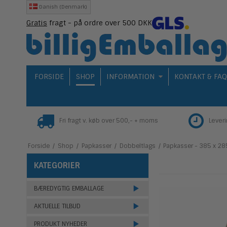
Danish (Denmark)
Gratis
fragt - på ordre over 500 DKK
FORSIDE
SHOP
INFORMATION
KONTAKT & FA
Fri fragt v. køb over 500,- + moms
Lever
Forside
/
Shop
/
Papkasser
/
Dobbeltlags
/
Papkasser - 385 x 28
KATEGORIER
BÆREDYGTIG EMBALLAGE
AKTUELLE TILBUD
PRODUKT NYHEDER