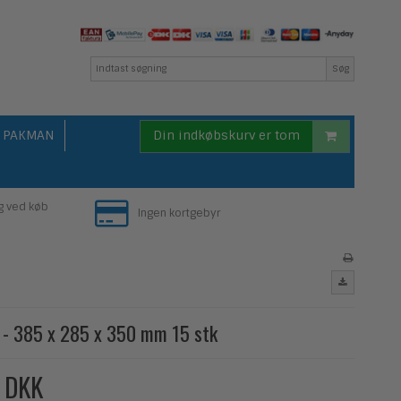
Søg
PAKMAN
Din indkøbskurv er tom
g ved køb
Ingen kortgebyr
 - 385 x 285 x 350 mm 15 stk
 DKK