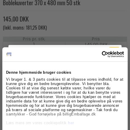
Boblekuverter 370 x 480 mm 50 stk
145,00 DKK
(Inkl. moms: 181,25 DKK)
Pris pr. stk.
Pris
1
145,00 DKK
(Inkl. moms: 181,25 DKK)
4
137,75 DKK
(Inkl. moms: 172,19 DKK)
28
111,00 DKK
(Inkl. moms: 138,75 DKK)
Denne hjemmeside bruger cookies
Tilmeld dig
Vi bruger 1. & 3 parts cookies til at tilpasse vores indhold, for at
kunne give dig en bedre brugeroplevelse. Vi benytter bla.
Cookies til at vise dig senest købte varer, hvilke varer du
nyhedsbrevet
tidligere har været interesseret i og for at du kan benytte vores
brugerbaserede funktioner. Vores cookies hjælper os med at
Model/Varenr.:
BOB010
indsamle data for at kunne give dig en bedre oplevelse på vores
Få skarpe tilbud, nyheder og eksklusive
hjemmeside og for at kunne give dig brugerbaserede annoncer
kundefordele, direkte i din indbakke.
Lagerstatus:
Varen er på lager.
på tværs af sociale platforme og søgemaskiner - Tak fordi du
samtykker - God fornøjelse på billigEmballage.dk
stk.
Køb
Læs mere om vores cookiepolitik
her