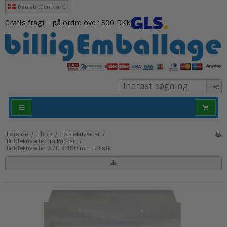
Danish (Denmark)
Gratis
fragt - på ordre over 500 DKK
Søg
Forside
/
Shop
/
Boblekuverter
/
Boblekuverter fra Packair
/
Boblekuverter 370 x 480 mm 50 stk