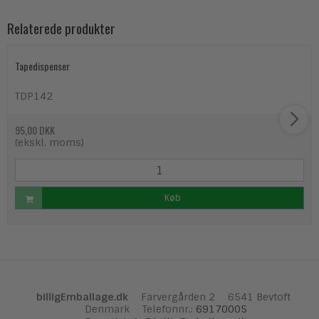
Relaterede produkter
Tapedispenser
TDP142
95,00 DKK
(ekskl. moms)
Køb
billigEmballage.dk
Farvergården 2
6541 Bevtoft
Denmark
Telefonnr.
:
69170005