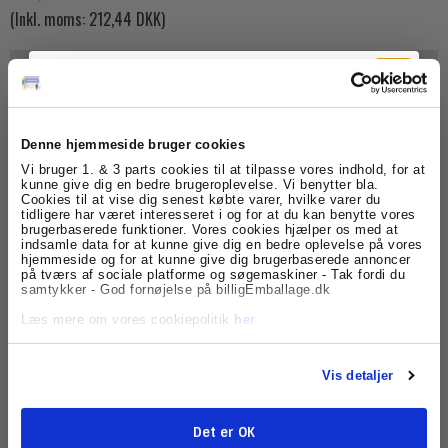
(Inkl. moms: 212,44 DKK)
Pris pr. stk.
Pris
1
169,95 DKK
(Inkl. moms: 212,44 DKK)
5
139,95 DKK
(Inkl. moms: 174,94 DKK)
Denne hjemmeside bruger cookies
Tilmeld dig
Vi bruger 1. & 3 parts cookies til at tilpasse vores indhold, for at
kunne give dig en bedre brugeroplevelse. Vi benytter bla.
Cookies til at vise dig senest købte varer, hvilke varer du
nyhedsbrevet
tidligere har været interesseret i og for at du kan benytte vores
brugerbaserede funktioner. Vores cookies hjælper os med at
Model/Varenr.:
501815
indsamle data for at kunne give dig en bedre oplevelse på vores
Få skarpe tilbud, nyheder og eksklusive
hjemmeside og for at kunne give dig brugerbaserede annoncer
Lagerstatus:
Varen er på lager.
kundefordele, direkte i din indbakke.
på tværs af sociale platforme og søgemaskiner - Tak fordi du
samtykker - God fornøjelse på billigEmballage.dk
stk.
Køb
Læs mere om vores cookiepolitik
her
Vis detaljer
Beskrivelse
Denne tapedispenser passer til 50mm tape, og er i rigtig
Det er OK
god kvalitet. Tesa er den verdenskendte tape producent.