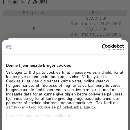
(Inkl. moms: 121,25 DKK)
Pris pr. stk.
Pris
1
97,00 DKK
(Inkl. moms: 121,25 DKK)
5
92,00 DKK
(Inkl. moms: 115,00 DKK)
20
79,50 DKK
(Inkl. moms: 99,38 DKK)
Denne hjemmeside bruger cookies
Tilmeld dig
Vi bruger 1. & 3 parts cookies til at tilpasse vores indhold, for at
Model/Varenr.:
TSPFBC04
kunne give dig en bedre brugeroplevelse. Vi benytter bla.
Cookies til at vise dig senest købte varer, hvilke varer du
nyhedsbrevet
Lagerstatus:
På lager
tidligere har været interesseret i og for at du kan benytte vores
brugerbaserede funktioner. Vores cookies hjælper os med at
indsamle data for at kunne give dig en bedre oplevelse på vores
stk.
Køb
Få skarpe tilbud, nyheder og eksklusive
hjemmeside og for at kunne give dig brugerbaserede annoncer
kundefordele, direkte i din indbakke.
på tværs af sociale platforme og søgemaskiner - Tak fordi du
samtykker - God fornøjelse på billigEmballage.dk
Læs mere om vores cookiepolitik
her
Beskrivelse
Tøjposer til opbevaring af tøj og til returvare, som skal i