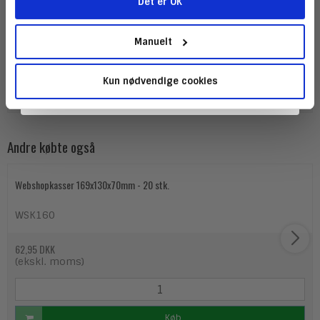
Du får et helt anderledes og miljø venlig brandingudtryk
Det er OK
ved brug af disse, coating eller lak. Det indvendige lag
Tilmeld
har vandafvisende PVA-belægning.
Manuelt
- Med Peel & Seal-lukning
- Stærk og robust
Kun nødvendige cookies
- Ideel til e-handel
- Blød beskyttelse med minimal indvirkning på miljøet
Andre købte også
Webshopkasser 169x130x70mm - 20 stk.
WSK160
62,95 DKK
(ekskl. moms)
Køb