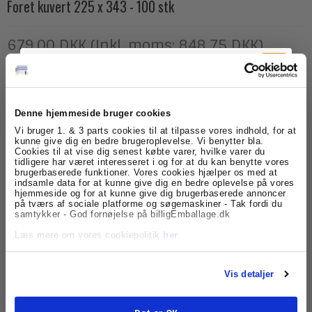
Foret kuvert 225 x 343 - 100 stk
679,00 DKK (Inkl. moms: 848,75 DKK)
(ekskl. moms)
Denne hjemmeside bruger cookies
Tilmeld dig
100% genbrugspapir
Vi bruger 1. & 3 parts cookies til at tilpasse vores indhold, for at
kunne give dig en bedre brugeroplevelse. Vi benytter bla.
Cookies til at vise dig senest købte varer, hvilke varer du
nyhedsbrevet
Model/Varenr.:
FOK029
tidligere har været interesseret i og for at du kan benytte vores
brugerbaserede funktioner. Vores cookies hjælper os med at
Lagerstatus:
På lager
indsamle data for at kunne give dig en bedre oplevelse på vores
Få skarpe tilbud, nyheder og eksklusive
hjemmeside og for at kunne give dig brugerbaserede annoncer
kundefordele, direkte i din indbakke.
på tværs af sociale platforme og søgemaskiner - Tak fordi du
ks.
Køb
samtykker - God fornøjelse på billigEmballage.dk
Læs mere om vores cookiepolitik
her
Beskrivelse
Vis detaljer
Beskyt dine forsendelser med en Foret kuvert / Padded
Bag fra Bong. Fremstillet i 100% genbrugspapir.