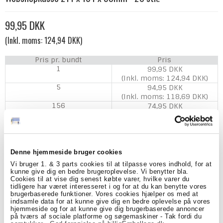
99,95 DKK
(Inkl. moms: 124,94 DKK)
Pris pr. bundt
Pris
1
99,95 DKK
(Inkl. moms: 124,94 DKK)
5
94,95 DKK
(Inkl. moms: 118,69 DKK)
156
74,95 DKK
(Inkl. moms: 93,69 DKK)
Denne hjemmeside bruger cookies
Model/Varenr.:
WSK214
Vi bruger 1. & 3 parts cookies til at tilpasse vores indhold, for at
kunne give dig en bedre brugeroplevelse. Vi benytter bla.
Cookies til at vise dig senest købte varer, hvilke varer du
Lagerstatus:
På lager
tidligere har været interesseret i og for at du kan benytte vores
brugerbaserede funktioner. Vores cookies hjælper os med at
Bundt
Køb
indsamle data for at kunne give dig en bedre oplevelse på vores
hjemmeside og for at kunne give dig brugerbaserede annoncer
på tværs af sociale platforme og søgemaskiner - Tak fordi du