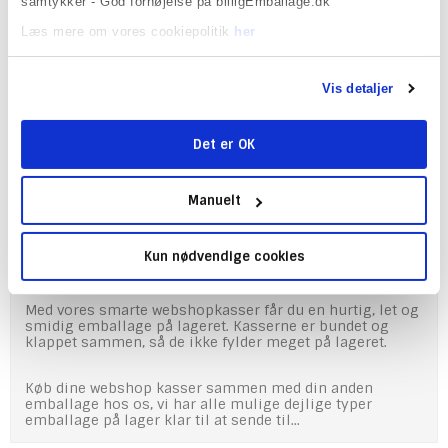
samtykker - God fornøjelse på billigEmballage.dk
Beskrivelse
Læs mere om vores cookiepolitik
her
Har du en webshop, som kræver en let og hurtig
arbejdsgang på lageret, så er webshopkasser lige noget
Vis detaljer
for dig. Kasserne er også kendet som smart-pack og
packfix kasser. Du finder her i kategorien for vores
smarte webshopkasser de størrelser, vi mener kan passe
Det er OK
til de shops som med stor fordel kan bruge denne type
emballage.
Manuelt
Hurtig pakning
Limlukning
Automatbund
Kun nødvendige cookies
Let åbing for modtager
Med vores smarte webshopkasser får du en hurtig, let og
smidig emballage på lageret. Kasserne er bundet og
klappet sammen, så de ikke fylder meget på lageret.
Køb dine webshop kasser sammen med din anden
emballage hos os, vi har alle mulige dejlige typer
emballage på lager klar til at sende til...