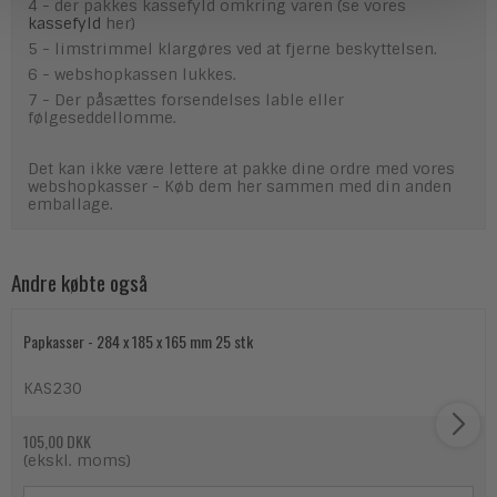
4 - der pakkes kassefyld omkring varen (se vores
kassefyld
her)
5 - limstrimmel klargøres ved at fjerne beskyttelsen.
6 - webshopkassen lukkes.
7 - Der påsættes forsendelses lable eller
følgeseddellomme.
Det kan ikke være lettere at pakke dine ordre med vores
webshopkasser - Køb dem her sammen med din anden
emballage.
Andre købte også
Papkasser - 284 x 185 x 165 mm 25 stk
KAS230
105,00 DKK
(ekskl. moms)