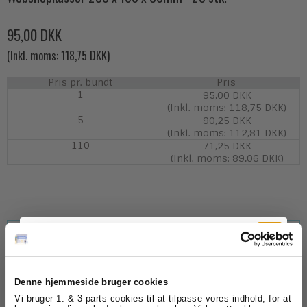
95,00 DKK
(Inkl. moms: 118,75 DKK)
Pris pr. bundt
Pris
1
95,00 DKK
(Inkl. moms: 118,75 DKK)
5
90,25 DKK
(Inkl. moms: 112,81 DKK)
110
71,25 DKK
(Inkl. moms: 89,06 DKK)
Model/Varenr.:
WSK230
Lagerstatus:
På lager
Bundt
Køb
Denne hjemmeside bruger cookies
Tilmeld dig
Vi bruger 1. & 3 parts cookies til at tilpasse vores indhold, for at