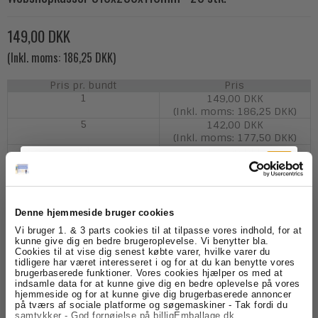
149,00 DKK
(Inkl. moms: 186,25 DKK)
Pris pr. bundt
Pris
1
149,00 DKK
(Inkl. moms: 186,25 DKK)
5
142,00 DKK
(Inkl. moms: 177,50 DKK)
44
127,00 DKK
(Inkl. moms: 158,75 DKK)
Denne hjemmeside bruger cookies
Tilmeld dig
Vi bruger 1. & 3 parts cookies til at tilpasse vores indhold, for at
Model/Varenr.:
WSK310
kunne give dig en bedre brugeroplevelse. Vi benytter bla.
Cookies til at vise dig senest købte varer, hvilke varer du
nyhedsbrevet
Lagerstatus:
På lager
tidligere har været interesseret i og for at du kan benytte vores
brugerbaserede funktioner. Vores cookies hjælper os med at
indsamle data for at kunne give dig en bedre oplevelse på vores
Bundt
Køb
Få skarpe tilbud, nyheder og eksklusive
hjemmeside og for at kunne give dig brugerbaserede annoncer
kundefordele, direkte i din indbakke.
på tværs af sociale platforme og søgemaskiner - Tak fordi du
samtykker - God fornøjelse på billigEmballage.dk