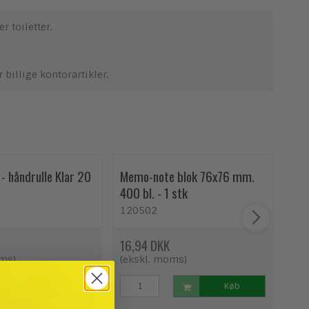
r toiletter.
r billige kontorartikler.
- håndrulle Klar 20
Memo-note blok 76x76 mm.
Pak
400 bl. - 1 stk
Low
120502
TA
16,94 DKK
69,
oms)
(ekskl. moms)
(ek
Køb
Køb