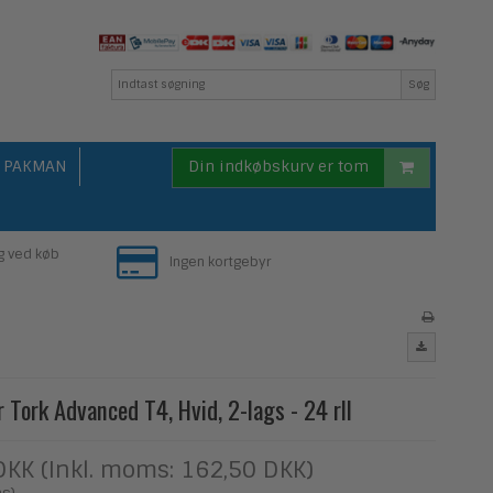
Søg
PAKMAN
Din indkøbskurv er tom
g ved køb
Ingen kortgebyr
r Tork Advanced T4, Hvid, 2-lags - 24 rll
DKK (Inkl. moms: 162,50 DKK)