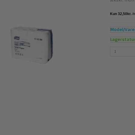
(ekskl. mom
Model/Varen
Lagerstatu