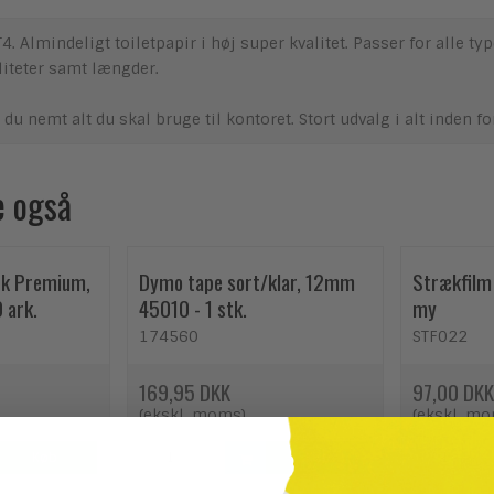
T4. Almindeligt toiletpapir i høj super kvalitet. Passer for alle type
iteter samt længder.
 du nemt alt du skal bruge til kontoret. Stort udvalg i alt inden fo
e også
rk Premium,
Dymo tape sort/klar, 12mm
Strækfilm 
 ark.
45010 - 1 stk.
my
174560
STF022
169,95 DKK
97,00 DKK
(ekskl. moms)
(ekskl. m
Køb
Køb