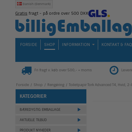
Danish (Denmark)
Gratis
fragt - på ordre over 500 DKK
FORSIDE
SHOP
INFORMATION
KONTAKT & FA
Fri fragt v. køb over 500,- + moms
Lever
Forside
/
Shop
/
Rengøring
/
Toiletpapir Tork Advanced T4, Hvid, 2-l
KATEGORIER
BÆREDYGTIG EMBALLAGE
AKTUELLE TILBUD
PRODUKT NYHEDER