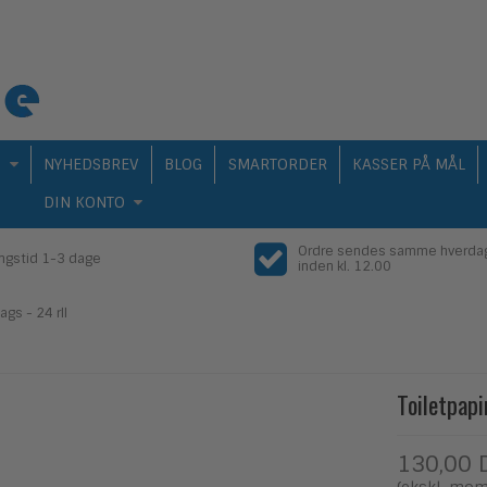
Q
NYHEDSBREV
BLOG
SMARTORDER
KASSER PÅ MÅL
DIN KONTO
Ordre sendes samme hverda
ingstid 1-3 dage
inden kl. 12.00
ags - 24 rll
Toiletpapi
130,00 