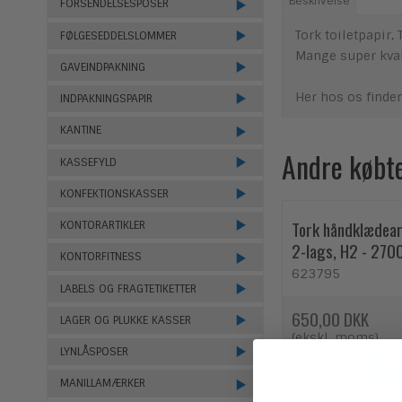
Beskrivelse
FORSENDELSESPOSER
Tork toiletpapir, 
FØLGESEDDELSLOMMER
Mange super kval
GAVEINDPAKNING
Her hos os finder
INDPAKNINGSPAPIR
KANTINE
Andre købt
KASSEFYLD
KONFEKTIONSKASSER
Tork håndklædea
KONTORARTIKLER
2-lags, H2 - 2700
KONTORFITNESS
623795
LABELS OG FRAGTETIKETTER
650,00 DKK
LAGER OG PLUKKE KASSER
(ekskl. moms)
LYNLÅSPOSER
MANILLAMÆRKER