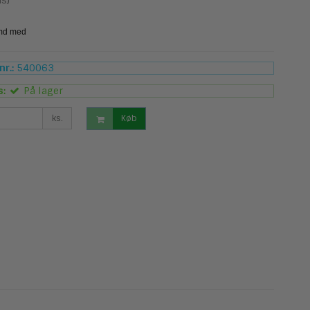
s)
r.:
540063
s:
På lager
ks.
Køb