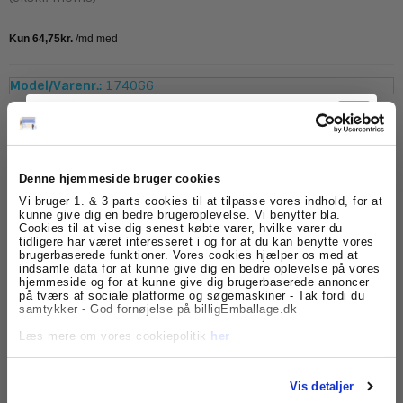
Model/Varenr.:
174066
Lagerstatus:
På lager
ks.
Køb
Denne hjemmeside bruger cookies
Tilmeld dig
Vi bruger 1. & 3 parts cookies til at tilpasse vores indhold, for at
kunne give dig en bedre brugeroplevelse. Vi benytter bla.
Beskrivelse
Specifikationer
Cookies til at vise dig senest købte varer, hvilke varer du
nyhedsbrevet
tidligere har været interesseret i og for at du kan benytte vores
brugerbaserede funktioner. Vores cookies hjælper os med at
Papirkurv fra Twin med et litermål på 15.
indsamle data for at kunne give dig en bedre oplevelse på vores
Få skarpe tilbud, nyheder og eksklusive
Papirkurven er designet i materialet metal og den kommer i farven
hjemmeside og for at kunne give dig brugerbaserede annoncer
kundefordele, direkte i din indbakke.
på tværs af sociale platforme og søgemaskiner - Tak fordi du
sort og formen på kurven er rund.
samtykker - God fornøjelse på billigEmballage.dk
En papirkurv er et vigtigt redskab på kontoret, både i hjemmet og
Læs mere om vores cookiepolitik
her
på arbejdspladsen, da det er vigtigt at der er opryddet hele tiden.
Med en kurv ved siden af skrivebordet, giver det personen der
sidder ved pladsen, let afgang til at kunne rydde op efter sig selv.
Det skaber samtidigt også et mere motiverende arbejdsmiljø, når
Vis detaljer
kontorbordet er ryddet.