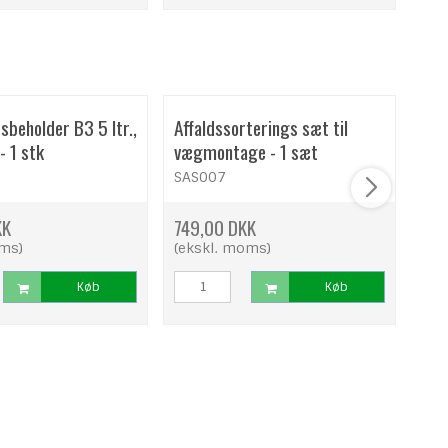
dsbeholder B3 5 ltr.,
Affaldssorterings sæt til
Tor
- 1 stk
vægmontage - 1 sæt
Sor
SAS007
53
KK
749,00 DKK
66
oms)
(ekskl. moms)
(ek
Køb
Køb