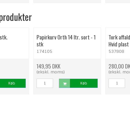
 produkter
stk.
Papirkurv Orth 14 ltr. sort - 1
Tork affal
stk
Hvid plast 
174105
537808
149,95 DKK
280,00 D
(ekskl. moms)
(ekskl. m
Køb
Køb