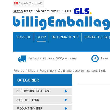
Danish (Denmark)
Gratis
fragt - på ordre over 500 DKK
FORSIDE
SHOP
INFORMATION
KONTAKT & FA
Fri fragt v. køb over 500,- + moms
Lever
Forside
/
Shop
/
Rengøring
/
Låg til affaldssorterings sæt. 1 stk.
KATEGORIER
BÆREDYGTIG EMBALLAGE
AKTUELLE TILBUD
PRODUKT NYHEDER