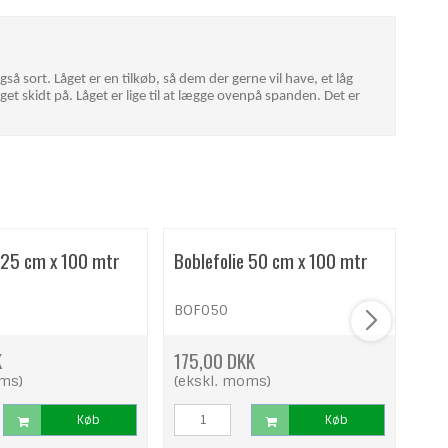
gså sort. Låget er en tilkøb, så dem der gerne vil have, et låg
get skidt på. Låget er lige til at lægge ovenpå spanden. Det er
e 25 cm x 100 mtr
Boblefolie 50 cm x 100 mtr
Web
169
BOF050
WS
K
175,00 DKK
62,
oms)
(ekskl. moms)
(ek
Køb
Køb