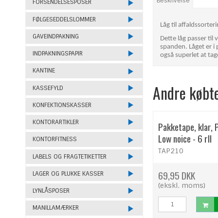
Beskrivelse
FORSENDELSESPOSER
FØLGESEDDELSLOMMER
Låg til affaldssorter
GAVEINDPAKNING
Dette låg passer til
spanden. Låget er i 
INDPAKNINGSPAPIR
også superlet at tag
KANTINE
Andre købt
KASSEFYLD
KONFEKTIONSKASSER
KONTORARTIKLER
Pakketape, klar, 
Low noice - 6 rll
KONTORFITNESS
TAP210
LABELS OG FRAGTETIKETTER
69,95 DKK
LAGER OG PLUKKE KASSER
(ekskl. moms)
LYNLÅSPOSER
MANILLAMÆRKER