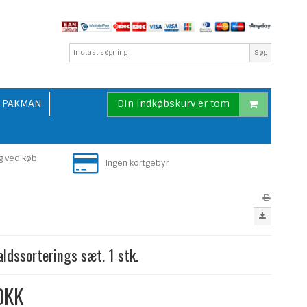
Søg
PAKMAN
Din indkøbskurv er tom
g ved køb
Ingen kortgebyr
faldssorterings sæt. 1 stk.
DKK