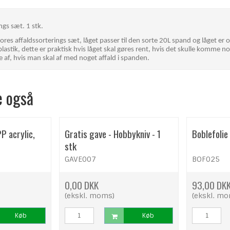
ings sæt. 1 stk.
 vores affaldssorterings sæt, låget passer til den sorte 20L spand og låget er o
plastik, dette er praktisk hvis låget skal gøres rent, hvis det skulle komme no
e af, hvis man skal af med noget affald i spanden.
e også
PP acrylic,
Gratis gave - Hobbykniv - 1
Boblefoli
stk
GAVE007
BOF025
0,00 DKK
93,00 DK
(ekskl. moms)
(ekskl. m
Køb
Køb