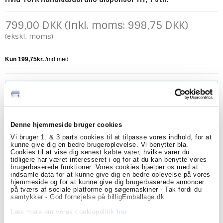
799,00 DKK (Inkl. moms: 998,75 DKK)
(ekskl. moms)
Model/Varenr.:
537762
Lagerstatus:
På lager
ks.
Køb
Denne hjemmeside bruger cookies
Vi bruger 1. & 3 parts cookies til at tilpasse vores indhold, for at
kunne give dig en bedre brugeroplevelse. Vi benytter bla.
Cookies til at vise dig senest købte varer, hvilke varer du
tidligere har været interesseret i og for at du kan benytte vores
Beskrivelse
Specifikationer
brugerbaserede funktioner. Vores cookies hjælper os med at
indsamle data for at kunne give dig en bedre oplevelse på vores
Tork Håndklædeark Dispenser Hvid – Berøringsfri og
hjemmeside og for at kunne give dig brugerbaserede annoncer
hygiejnisk løsning
på tværs af sociale platforme og søgemaskiner - Tak fordi du
samtykker - God fornøjelse på billigEmballage.dk
Praktisk og stilren Tork dispenser til håndklædeark i
hvidt design. Den berøringsfrie funktion sikrer optimal
Læs mere om vores cookiepolitik
her
hygiejne, da brugeren kun kommer i kontakt med det
papir, der anvendes. Perfekt til virksomheder,