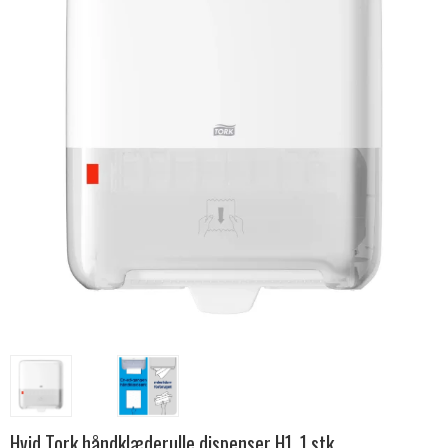
Hvid Tork håndklæderulle dispenser H1, 1 stk.