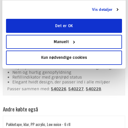
toiletområder og andre miljøer med mange daglige
brugere.
Vis detaljer
Dispenseren udleverer ét ark ad gangen, hvilket hjælper
med at reducere både papirforbrug og spild. Den høje
kapacitet gør den velegnet til travle områder, mens den
Det er OK
smarte refillfunktion gør genopfyldning hurtig og nem.
Den integrerede indikator viser tydeligt, hvornår
dispenseren skal fyldes op – grønt lys betyder fuld, rødt
Manuelt
lys betyder tom.
Fordele ved Tork håndklædedispenseren:
Berøringsfri dispenser for bedre hygiejne
Kun nødvendige cookies
Ét ark ad gangen reducerer forbrug og spild
Høj kapacitet – ideel til områder med mange brugere
Nem og hurtig genopfyldning
Refillindikator med grøn/rød status
Elegant hvidt design, der passer ind i alle miljøer
Passer sammen med:
540226
,
540227
,
540228
.
Andre købte også
Pakketape, klar, PP acrylic, Low noice - 6 rll