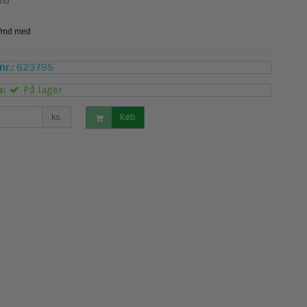
s)
r.:
623795
s:
På lager
ks.
Køb