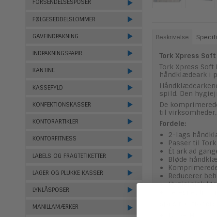
FORSENDELSESPOSER
FØLGESEDDELSLOMMER
GAVEINDPAKNING
Beskrivelse
Specifi
INDPAKNINGSPAPIR
Tork Xpress Soft
Tork Xpress Soft
KANTINE
håndklædeark i p
Håndklædearkene
KASSEFYLD
spild. Den hygie
De komprimerede 
KONFEKTIONSKASSER
til virksomheder,
KONTORARTIKLER
Fordele:
2-lags håndkl
KONTORFITNESS
Passer til To
Ét ark ad gang
LABELS OG FRAGTETIKETTER
Bløde håndklæ
Komprimerede 
LAGER OG PLUKKE KASSER
Reducerer beh
Hygiejnisk løs
LYNLÅSPOSER
Velegnet til v
Specifikationer:
MANILLAMÆRKER
Farve: Hvid