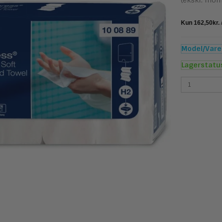
(ekskl. mom
Model/Varen
Lagerstatu