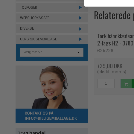
TØJPOSER
Relaterede
WEBSHOPKASSER
DIVERSE
Tork håndklædear
GENBRUGSEMBALLAGE
2-lags H2 - 3780
625226
729,00 DKK
(ekskl. moms)
Tryg handel