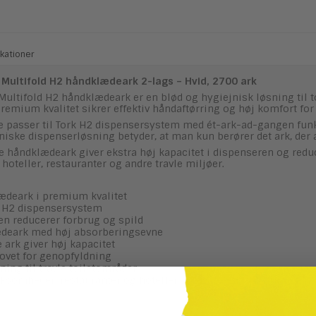
kationer
 Multifold H2 håndklædeark 2-lags – Hvid, 2700 ark
 Multifold H2 håndklædeark er en blød og hygiejnisk løsning til
remium kvalitet sikrer effektiv håndaftørring og høj komfort for
 passer til Tork H2 dispensersystem med ét-ark-ad-gangen funk
jniske dispenserløsning betyder, at man kun berører det ark, der
håndklædeark giver ekstra høj kapacitet i dispenseren og redu
 hoteller, restauranter og andre travle miljøer.
ædeark i premium kvalitet
rk H2 dispensersystem
en reducerer forbrug og spild
deark med høj absorberingsevne
ark giver høj kapacitet
ovet for genopfyldning
ning til travle toiletområder
irksomheder, restauranter og hoteller