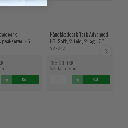
klædeark
Håndklædeark Tork Advanced
Tor
 peakserve, H5 -
H3, Soft, 2-fold, 2-lag - 3750
H5 
ark
537640
30
KK
785,00 DKK
645
oms)
(ekskl. moms)
(ek
Køb
Køb