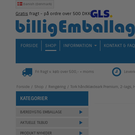
Danish (Denmark)
Gratis
fragt - på ordre over 500 DKK
FORSIDE
SHOP
INFORMATION
KONTAKT & FA
Fri fragt v. køb over 500,- + moms
Lever
Forside
/
Shop
/
Rengøring
/
Tork håndklædeark Premium, 2-lags, H
KATEGORIER
BÆREDYGTIG EMBALLAGE
AKTUELLE TILBUD
PRODUKT NYHEDER