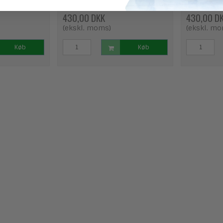
430,00 DKK
430,00 D
(ekskl. moms)
(ekskl. m
Køb
Køb