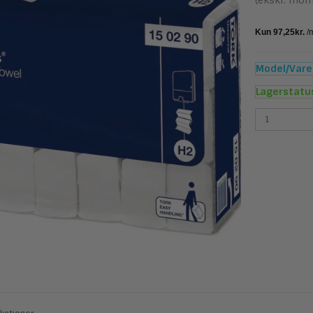
(ekskl. mom
Model/Varen
Lagerstatu