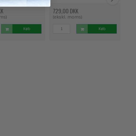
KK
729,00 DKK
59
oms)
(ekskl. moms)
(ek
Køb
Køb