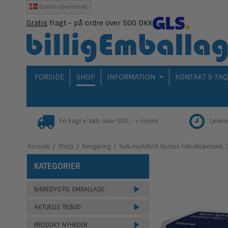
Danish (Denmark)
Gratis
fragt - på ordre over 500 DKK
FORSIDE
SHOP
INFORMATION
KONTAKT & FA
Fri fragt v. køb over 500,- + moms
Lever
Forside
/
Shop
/
Rengøring
/
Tork multifold Xpress håndklædeark, 2
KATEGORIER
BÆREDYGTIG EMBALLAGE
AKTUELLE TILBUD
PRODUKT NYHEDER