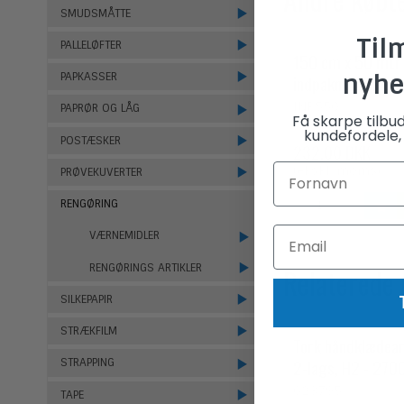
SMUDSMÅTTE
Til
PALLELØFTER
150 cm x 50 mtr
nyhe
PAPKASSER
indpakningspapir
INP550
PAPRØR OG LÅG
Få skarpe tilbu
kundefordele, 
POSTÆSKER
232,00 DKK
(ekskl. moms)
PRØVEKUVERTER
RENGØRING
VÆRNEMIDLER
RENGØRINGS ARTIKLER
Relaterede
SILKEPAPIR
STRÆKFILM
Tork håndklædea
2-lags, H2 - 2700
STRAPPING
623795
TAPE