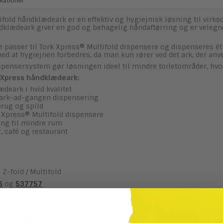
kationer
ifold håndklædeark er en effektiv og hygiejnisk løsning til virk
dklædeark giver en god og behagelig håndaftørring og er velegned
passer til Tork Xpress® Multifold dispensere og dispenseres ét
ed at hygiejnen forbedres, da man kun rører ved det ark, der anv
pensersystem gør løsningen ideel til mindre toiletområder, hvo
k Xpress håndklædeark:
deark i hvid kvalitet
-ark-ad-gangen dispensering
brug og spild
k Xpress® Multifold dispensere
ng til mindre rum
r, café og restaurant
 Z-fold / Multifold
6
og
537757
e også