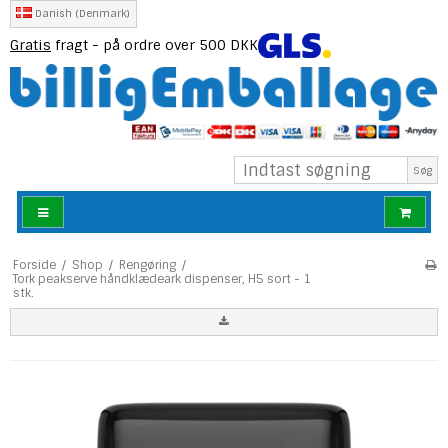
Danish (Denmark)
Gratis
fragt - på ordre over 500 DKK
Søg
Forside
/
Shop
/
Rengøring
/
Tork peakserve håndklædeark dispenser, H5 sort - 1
stk.