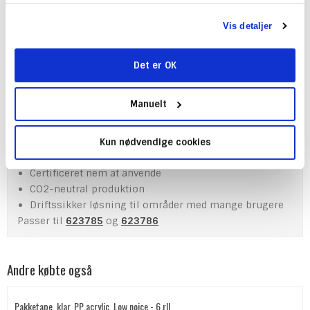
rullerne mod smuds og bidrager til en mere hygiejnisk
brugeroplevelse.
Vis detaljer
Fordele ved Tork 558060 OptiServe®
toiletpapirdispenser:
Høj kapacitet – perfekt til travle toiletområder
Det er OK
Pladsbesparende og kompakt design
Passer til Tork OptiServe® toiletpapir uden hylse
Færre genopfyldninger og nem vedligeholdelse
Manuelt
Hygiejnisk lukket dispenser beskytter rullerne mod
smuds
Kun nødvendige cookies
Ideel til kontorer, indkøbscentre og offentlige
faciliteter
Certificeret nem at anvende
CO2-neutral produktion
Driftssikker løsning til områder med mange brugere
Passer til
623785
og
623786
Andre købte også
Pakketape, klar, PP acrylic, Low noice - 6 rll