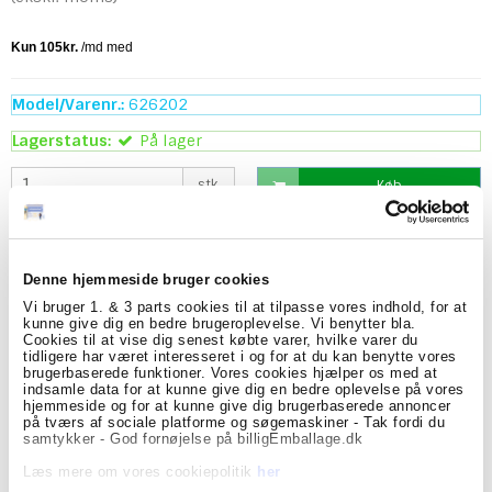
Model/Varenr.:
626202
Lagerstatus:
På lager
stk.
Køb
Beskrivelse
Specifikationer
Denne hjemmeside bruger cookies
Vi bruger 1. & 3 parts cookies til at tilpasse vores indhold, for at
Tork 558060 OptiServe® toiletpapirdispenser i hvid er en
kunne give dig en bedre brugeroplevelse. Vi benytter bla.
smart og pladsbesparende løsning til toiletområder med
Cookies til at vise dig senest købte varer, hvilke varer du
mange daglige brugere. Dispenseren er designet til 2
tidligere har været interesseret i og for at du kan benytte vores
ruller og anvender Tork OptiServe® toiletpapir uden
brugerbaserede funktioner. Vores cookies hjælper os med at
hylse, hvilket giver høj kapacitet og færre
indsamle data for at kunne give dig en bedre oplevelse på vores
genopfyldninger i travle miljøer som kontorer,
hjemmeside og for at kunne give dig brugerbaserede annoncer
indkøbscentre, restauranter og offentlige faciliteter.
på tværs af sociale platforme og søgemaskiner - Tak fordi du
samtykker - God fornøjelse på billigEmballage.dk
Det kompakte design sparer plads på toilettet og
reducerer samtidig behovet for opbevaring af ekstra
Læs mere om vores cookiepolitik
her
toiletpapir. Det lukkede dispensersystem beskytter