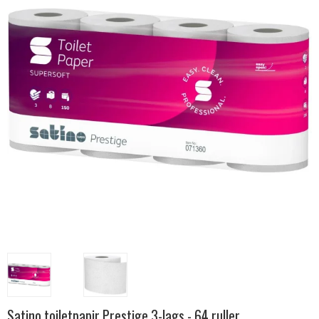
Satino toiletpapir Prestige 3-lags - 64 ruller