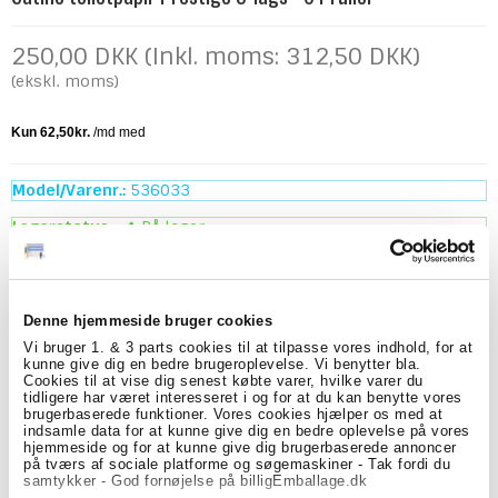
250,00 DKK (Inkl. moms: 312,50 DKK)
(ekskl. moms)
Model/Varenr.:
536033
Lagerstatus:
På lager
sæk
Køb
Denne hjemmeside bruger cookies
Vi bruger 1. & 3 parts cookies til at tilpasse vores indhold, for at
Beskrivelse
Specifikationer
kunne give dig en bedre brugeroplevelse. Vi benytter bla.
Cookies til at vise dig senest købte varer, hvilke varer du
Satino Prestige 3-lags Toiletpapir – 64 Ruller
tidligere har været interesseret i og for at du kan benytte vores
brugerbaserede funktioner. Vores cookies hjælper os med at
Satino Prestige 3-lags toiletpapir er et ekstra blødt og
indsamle data for at kunne give dig en bedre oplevelse på vores
komfortabelt toiletpapir, der kombinerer høj kvalitet
hjemmeside og for at kunne give dig brugerbaserede annoncer
med god absorberingsevne. Det er et oplagt valg til
på tværs af sociale platforme og søgemaskiner - Tak fordi du
virksomheder, institutioner, hoteller og andre
samtykker - God fornøjelse på billigEmballage.dk
toiletmiljøer, hvor komfort og brugeroplevelse