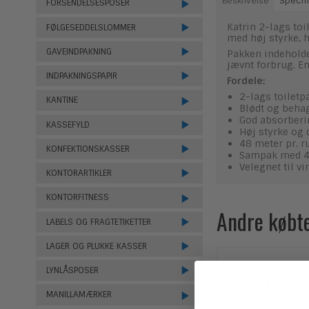
Beskrivelse
Specifi
FORSENDELSESPOSER
Katrin 2-lags to
FØLGESEDDELSLOMMER
med høj styrke, h
GAVEINDPAKNING
Pakken indeholder
jævnt forbrug. En
INDPAKNINGSPAPIR
Fordele:
2-lags toiletp
KANTINE
Blødt og behag
God absorber
KASSEFYLD
Høj styrke og d
48 meter pr. r
KONFEKTIONSKASSER
Sampak med 42
Velegnet til v
KONTORARTIKLER
KONTORFITNESS
Andre købt
LABELS OG FRAGTETIKETTER
LAGER OG PLUKKE KASSER
Hæftemaskine - R
LYNLÅSPOSER
S51 15 sheets Blu
MANILLAMÆRKER
RAP10538707