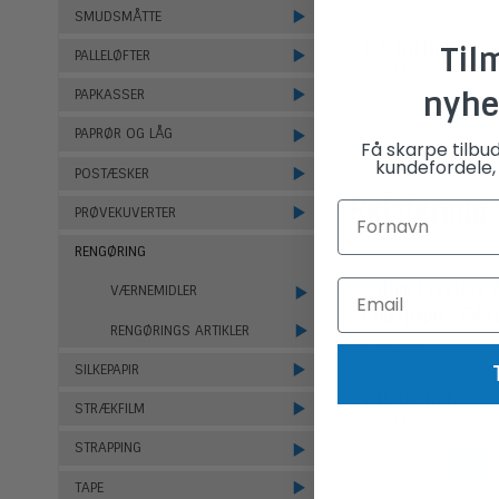
SMUDSMÅTTE
125,00 DKK
Til
PALLELØFTER
(ekskl. moms)
nyhe
PAPKASSER
PAPRØR OG LÅG
Få skarpe tilbu
kundefordele, 
POSTÆSKER
Relaterede
PRØVEKUVERTER
RENGØRING
Satino Prestige 
VÆRNEMIDLER
toiletpapir - 64 r
RENGØRINGS ARTIKLER
536032
SILKEPAPIR
245,00 DKK
STRÆKFILM
(ekskl. moms)
STRAPPING
TAPE