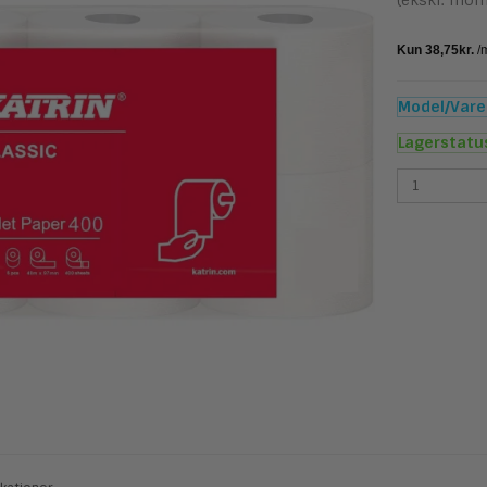
(ekskl. mom
Model/Varen
Lagerstatu