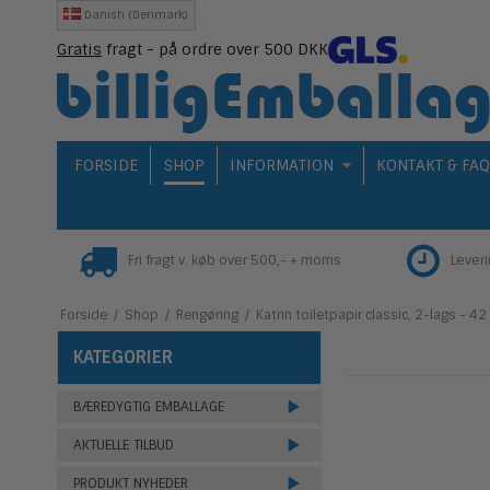
Danish (Denmark)
Gratis
fragt - på ordre over 500 DKK
FORSIDE
SHOP
INFORMATION
KONTAKT & FA
Fri fragt v. køb over 500,- + moms
Lever
Forside
/
Shop
/
Rengøring
/
Katrin toiletpapir classic, 2-lags - 42 
KATEGORIER
BÆREDYGTIG EMBALLAGE
AKTUELLE TILBUD
PRODUKT NYHEDER