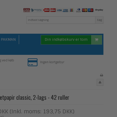
Søg
PAKMAN
Din indkøbskurv er tom
g ved køb
Ingen kortgebyr
letpapir classic, 2-lags - 42 ruller
DKK (Inkl. moms: 193,75 DKK)