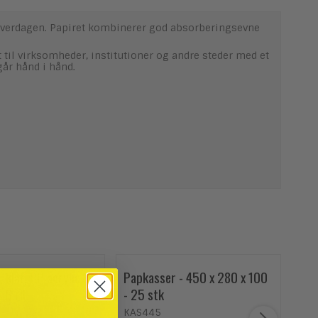
i hverdagen. Papiret kombinerer god absorberingsevne
 til virksomheder, institutioner og andre steder med et
går hånd i hånd.
 klar, PP acrylic,
Papkasser - 450 x 280 x 100
Per
 6 rll
- 25 stk
stk
KAS445
OW