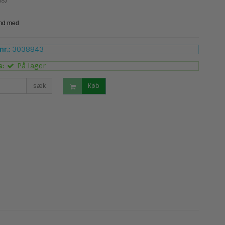
s)
r.:
3038843
s:
På lager
sæk
Køb