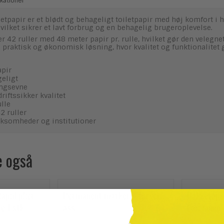
kationer
iletpapir er et blødt og behageligt toiletpapir med høj komfort 
vilket sikrer et lavt forbrug og en behagelig brugeroplevelse.
 42 ruller med 48 meter papir pr. rulle, hvilket gør den velegnet
 praktisk og økonomisk løsning, hvor kvalitet og funktionalitet 
apir
eligt
ingsevne
riftssikker kvalitet
ulle
 ruller
irksomheder og institutioner
e også
apid plier
Permanent marker 4 farver
Pakketape,
e 1 stk
ass
Low noice -
OW-8891
TAP210