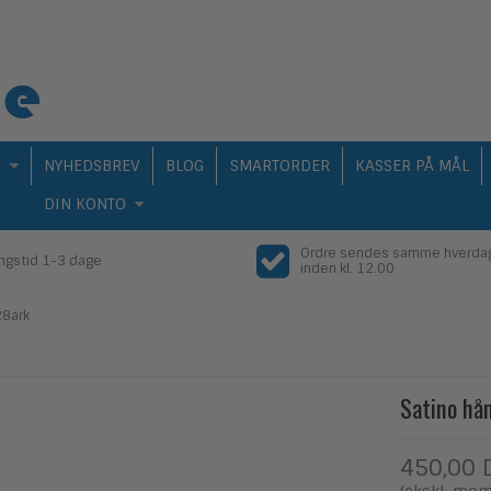
Q
NYHEDSBREV
BLOG
SMARTORDER
KASSER PÅ MÅL
DIN KONTO
Ordre sendes samme hverda
ingstid 1-3 dage
inden kl. 12.00
28ark
Satino hå
450,00 