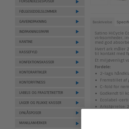
FORSENDELSESPOSER
FØLGESEDDELSLOMMER
GAVEINDPAKNING
Beskrivelse
Specifi
INDPAKNINGSPAPIR
Satino HiCycle C
virksomheder, in
KANTINE
med god absorbe
Hvert ark måler 
KASSEFYLD
til kontakt med f
Et miljøvenligt v
KONFEKTIONSKASSER
Fordele:
KONTORARTIKLER
2-lags håndkl
Fremstillet af
KONTORFITNESS
C-fold for ne
LABELS OG FRAGTETIKETTER
Godkendt til k
Ecolabel-certi
LAGER OG PLUKKE KASSER
Arkstørrelse: 
24 pakker pr. 
LYNLÅSPOSER
128 ark pr. pa
MANILLAMÆRKER