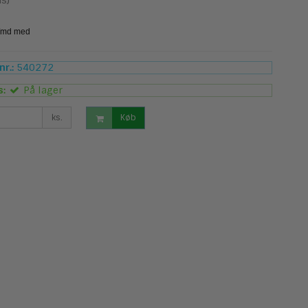
s)
r.:
540272
s:
På lager
ks.
Køb