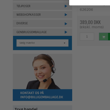
håndklædeark, 2 
TØJPOSER
626206
WEBSHOPKASSER
389,00 DKK
DIVERSE
(ekskl. moms)
GENBRUGSEMBALLAGE
Tryg handel