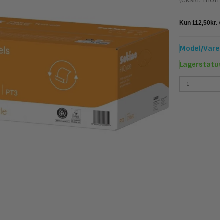
(ekskl. mom
Model/Varen
Lagerstatu