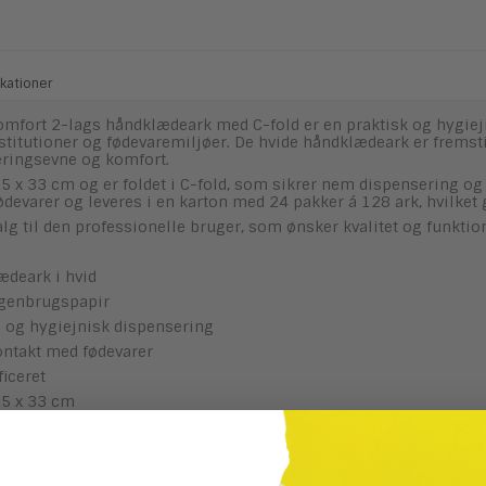
kationer
omfort 2-lags håndklædeark med C-fold er en praktisk og hygiejn
stitutioner og fødevaremiljøer. De hvide håndklædeark er fremst
ringsevne og komfort.
25 x 33 cm og er foldet i C-fold, som sikrer nem dispensering o
ødevarer og leveres i en karton med 24 pakker á 128 ark, hvilket 
alg til den professionelle bruger, som ønsker kvalitet og funktion
ædeark i hvid
 genbrugspapir
m og hygiejnisk dispensering
ontakt med fødevarer
ficeret
25 x 33 cm
karton
kke