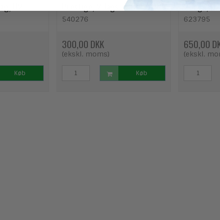
lag, H2
Prestige, 2-lags - 3000 ark
2-lags, H2
540276
623795
300,00 DKK
650,00 D
(ekskl. moms)
(ekskl. m
Køb
Køb