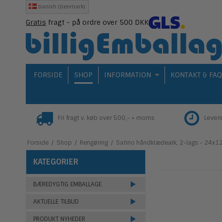
Danish (Denmark)
Gratis
fragt - på ordre over 500 DKK
FORSIDE
SHOP
INFORMATION
KONTAKT & FA
Fri fragt v. køb over 500,- + moms
Lever
Forside
/
Shop
/
Rengøring
/
Satino håndklædeark, 2-lags - 24x1
KATEGORIER
BÆREDYGTIG EMBALLAGE
AKTUELLE TILBUD
PRODUKT NYHEDER