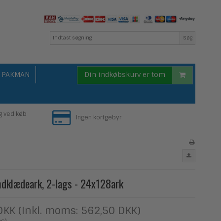
Søg
PAKMAN
Din indkøbskurv er tom
g ved køb
Ingen kortgebyr
ndklædeark, 2-lags - 24x128ark
DKK (Inkl. moms: 562,50 DKK)