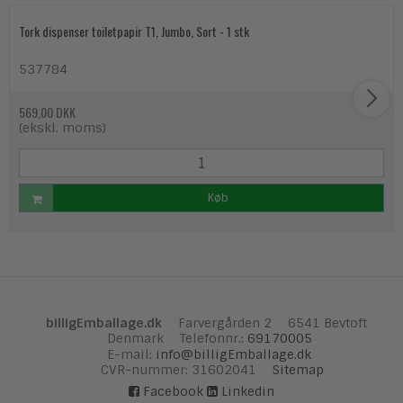
Tork dispenser toiletpapir T1, Jumbo, Sort - 1 stk
537784
569,00 DKK
(ekskl. moms)
Køb
billigEmballage.dk
Farvergården 2
6541 Bevtoft
Denmark
Telefonnr.
:
69170005
E-mail
:
info@billigEmballage.dk
CVR-nummer
:
31602041
Sitemap
Facebook
Linkedin