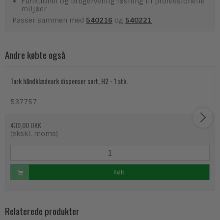
Funktionel og brugervenlig løsning til professionelle
miljøer
Passer sammen med
540216
og
540221
Andre købte også
Tork håndklædeark dispenser sort, H2 - 1 stk.
537757
430,00 DKK
(ekskl. moms)
Køb
Relaterede produkter