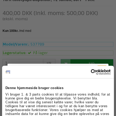
400,00 DKK (Inkl. moms: 500,00 DKK)
(ekskl. moms)
Model/Varenr.:
537789
Lagerstatus:
På lager
stk.
Køb
Beskrivelse
Specifikationer
Denne hjemmeside bruger cookies
Tork T2 Jumbo toiletpapirdispenser er en robust og
Tilmeld dig
Vi bruger 1. & 3 parts cookies til at tilpasse vores indhold, for at
driftssikker løsning til toiletområder med middel til høj
kunne give dig en bedre brugeroplevelse. Vi benytter bla.
brugerfrekvens. Dispenseren er udført i det moderne
Cookies til at vise dig senest købte varer, hvilke varer du
nyhedsbrevet
Elevation-design, som kombinerer et stilrent udseende
tidligere har været interesseret i og for at du kan benytte vores
med høj funktionalitet og brugervenlighed.
brugerbaserede funktioner. Vores cookies hjælper os med at
indsamle data for at kunne give dig en bedre oplevelse på vores
Den store kapacitet reducerer behovet for hyppige