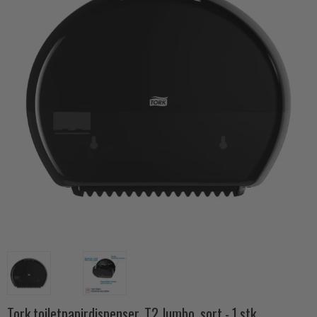
Tork toiletpapirdispenser, T2 Jumbo, sort - 1 stk.