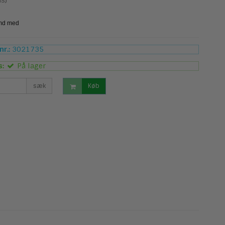
s)
r.:
3021735
s:
På lager
sæk
Køb