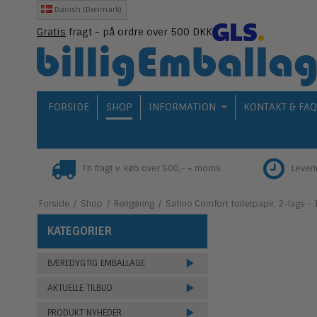
Danish (Denmark)
Gratis
fragt - på ordre over 500 DKK
FORSIDE
SHOP
INFORMATION
KONTAKT & FA
Fri fragt v. køb over 500,- + moms
Lever
Forside
/
Shop
/
Rengøring
/
Satino Comfort toiletpapir, 2-lags - 1
KATEGORIER
BÆREDYGTIG EMBALLAGE
AKTUELLE TILBUD
PRODUKT NYHEDER