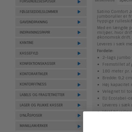
Beskrivelse
Specifi
FORSENDELSESPOSER
Satino Comfort J
FØLGESEDDELSLOMMER
jumboruller er f
hyppige rulleskif
GAVEINDPAKNING
Med en længde på 
miljøer, hvor dri
INDPAKNINGSPAPIR
økonomisk drift.
KANTINE
Leveres i sæk me
Fordele:
KASSEFYLD
2-lags jumbo t
KONFEKTIONSKASSER
Fremstillet af
180 meter pr. 
KONTORARTIKLER
Bredde: 9,2 cm
Høj kapacitet 
KONTORFITNESS
Velegnet til t
LABELS OG FRAGTETIKETTER
EU Ecolabel-ce
Leveres i sæk 
LAGER OG PLUKKE KASSER
Ideel til virk
LYNLÅSPOSER
MANILLAMÆRKER