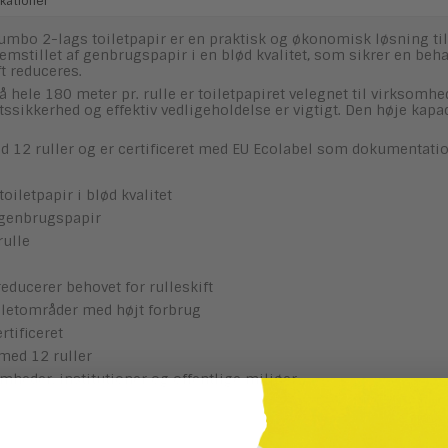
kationer
umbo 2-lags toiletpapir er en praktisk og økonomisk løsning til
remstillet af genbrugspapir i en blød kvalitet, som sikrer en be
t reduceres.
hele 180 meter pr. rulle er toiletpapiret velegnet til virksomhed
ftssikkerhed og effektiv vedligeholdelse er vigtigt. Den høje kap
d 12 ruller og er certificeret med EU Ecolabel som dokumentation
oiletpapir i blød kvalitet
 genbrugspapir
rulle
reducerer behovet for rulleskift
oiletområder med højt forbrug
rtificeret
med 12 ruller
somheder, institutioner og offentlige miljøer