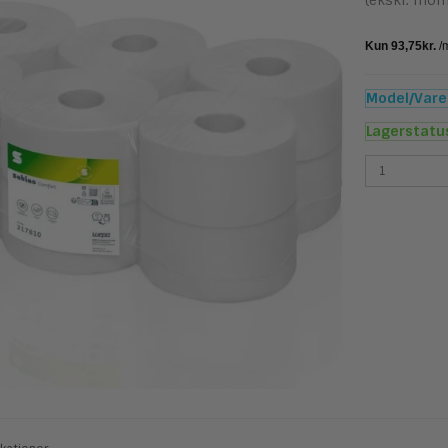
(ekskl. mom
Model/Varen
Lagerstatu