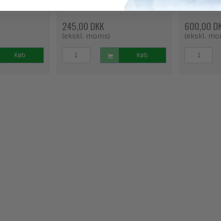
536032
540216
245,00 DKK
600,00 D
(ekskl. moms)
(ekskl. m
Køb
Køb