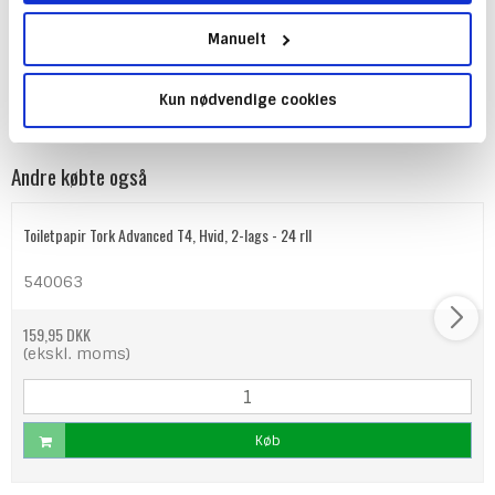
Æsken i plast er 50 cm lang, 6 bred og 5 høj. Den er altså
let at finde plads til.
Manuelt
Køb din advarselstrekant her. Gerne sammen med din
emballage eller andet autoudstyr.
Kun nødvendige cookies
Andre købte også
Toiletpapir Tork Advanced T4, Hvid, 2-lags - 24 rll
540063
159,95 DKK
(ekskl. moms)
Køb