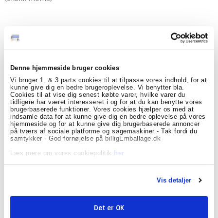
Model/Varenr.:
BIL0627000
Lagerstatus:
På lager
Denne hjemmeside bruger cookies
Vi bruger 1. & 3 parts cookies til at tilpasse vores indhold, for at
stk.
Køb
kunne give dig en bedre brugeroplevelse. Vi benytter bla.
Cookies til at vise dig senest købte varer, hvilke varer du
tidligere har været interesseret i og for at du kan benytte vores
brugerbaserede funktioner. Vores cookies hjælper os med at
indsamle data for at kunne give dig en bedre oplevelse på vores
Beskrivelse
Specifikationer
hjemmeside og for at kunne give dig brugerbaserede annoncer
på tværs af sociale platforme og søgemaskiner - Tak fordi du
samtykker - God fornøjelse på billigEmballage.dk
Sammenklappelig advarselstrekant til brug ved
motorstop. Det er lovpligtigt i mange lande rundt i
Læs mere om vores cookiepolitik
her
suropa at stillen en advarselstrekant ud ved uheld på
vejen. Du kan med denne advarselstrekant hurtigt
signalerer til dine medtrafikkanter, at der er noget farligt
Vis detaljer
på vejen foran dem. Den er hurtigt at stille op og let at
have med i bilen dan den leveres i ultra kompakt
opbevaringsæske, som er let at opbevarer i bilen.
Det er OK