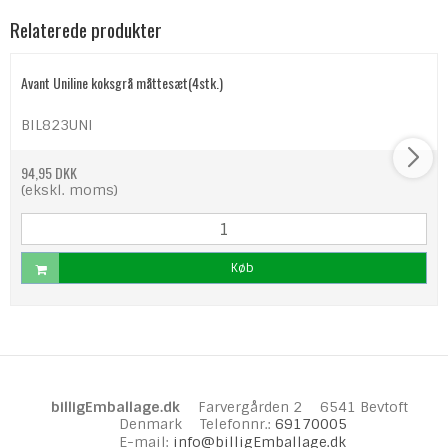
Relaterede produkter
Avant Uniline koksgrå måttesæt(4stk.)
BIL823UNI
94,95 DKK
(ekskl. moms)
Køb
billigEmballage.dk
Farvergården 2
6541 Bevtoft
Denmark
Telefonnr.
:
69170005
E-mail
:
info@billigEmballage.dk