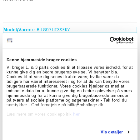
Model/Varenr.:
BIL897HT3SFKY
Lagerstatus:
På lager
stk.
Køb
Denne hjemmeside bruger cookies
Vi bruger 1. & 3 parts cookies til at tilpasse vores indhold, for at
kunne give dig en bedre brugeroplevelse. Vi benytter bla.
Beskrivelse
Specifikationer
Cookies til at vise dig senest købte varer, hvilke varer du
tidligere har været interesseret i og for at du kan benytte vores
brugerbaserede funktioner. Vores cookies hjælper os med at
Punkteringshjælp med denne dåse fra Tyreweld - hele
indsamle data for at kunne give dig en bedre oplevelse på vores
300ml. du får både pumpet og lappet dit punkterede dæk.
hjemmeside og for at kunne give dig brugerbaserede annoncer
Ha altid en dåse punkteringshjælp i din bil, så er du
på tværs af sociale platforme og søgemaskiner - Tak fordi du
hurtigt klar til at kører videre skulle du være så uheldig
samtykker - God fornøjelse på billigEmballage.dk
at punkterer.
Læs mere om vores cookiepolitik
her
Brugsbevjedning: Skru slangen på, drej ventilen og
Tyreweld skummet pumper og lapper dækket.
Vis detaljer