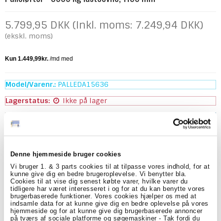
5.799,95 DKK (Inkl. moms: 7.249,94 DKK)
(ekskl. moms)
Model/Varenr.:
PALLEDA15636
Lagerstatus:
Ikke på lager
stk.
Køb
Denne hjemmeside bruger cookies
Beskrivelse
Specifikationer
Vi bruger 1. & 3 parts cookies til at tilpasse vores indhold, for at
kunne give dig en bedre brugeroplevelse. Vi benytter bla.
Denne palleløfter fra COMPARTEC anses som det ultimative
Cookies til at vise dig senest købte varer, hvilke varer du
redskab til transport af tungt palleteret gods på flade overflader.
tidligere har været interesseret i og for at du kan benytte vores
Håndpalleløftere er uundværlige på tværs af forskellige brancher
brugerbaserede funktioner. Vores cookies hjælper os med at
og anvendes til at flytte laster effektivt på lagre, i operationer eller
indsamle data for at kunne give dig en bedre oplevelse på vores
hjemmeside og for at kunne give dig brugerbaserede annoncer
værksteder. Disse enheder imponerer med den lange levetid.
på tværs af sociale platforme og søgemaskiner - Tak fordi du
Palleløfteren kan håndtere op til 3000 kg last med gaffellængden