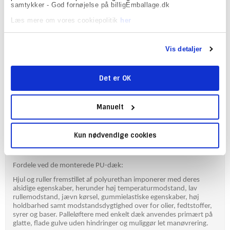
samtykker - God fornøjelse på billigEmballage.dk
på 1150 mm. Den er nem at håndtere for alle på lageret.
Læs mere om vores cookiepolitik
her
Kort fortalt om funktionerne:
Bæreevne på 3000 kg
Vis detaljer
Gaffellængde på 1150 mm
Optimeret ventilstyring for kontrolleret sænkning af tunge laster
Det er OK
Vedligeholdelsesfattig, lukket hydraulisk system
Afrundede gaffelspidser for øget sikkerhed og komfort
Manuelt
Forstærket trækstang
Valgmulighed for enkelt- eller tandemdæk
Kun nødvendige cookies
Hårdforkromet stempelstang for lang levetid
Overbelastningsventil for maksimal sikkerhed
Fordele ved de monterede PU-dæk:
Hjul og ruller fremstillet af polyurethan imponerer med deres
alsidige egenskaber, herunder høj temperaturmodstand, lav
rullemodstand, jævn kørsel, gummielastiske egenskaber, høj
holdbarhed samt modstandsdygtighed over for olier, fedtstoffer,
syrer og baser. Palleløftere med enkelt dæk anvendes primært på
glatte, flade gulve uden hindringer og muliggør let manøvrering.