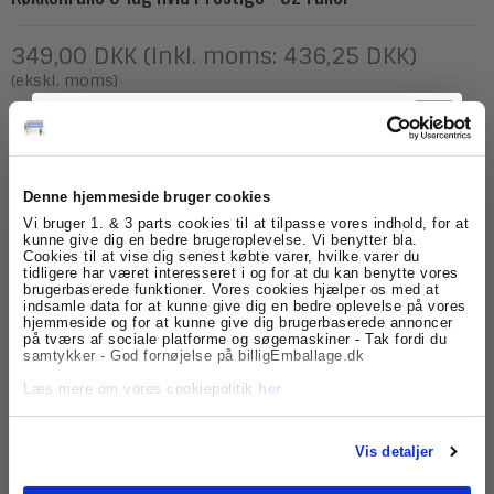
349,00 DKK (Inkl. moms: 436,25 DKK)
(ekskl. moms)
Model/Varenr.:
540241
Denne hjemmeside bruger cookies
Tilmeld dig
Vi bruger 1. & 3 parts cookies til at tilpasse vores indhold, for at
Lagerstatus:
Varen er på lager.
kunne give dig en bedre brugeroplevelse. Vi benytter bla.
Cookies til at vise dig senest købte varer, hvilke varer du
nyhedsbrevet
pk.
Køb
tidligere har været interesseret i og for at du kan benytte vores
brugerbaserede funktioner. Vores cookies hjælper os med at
indsamle data for at kunne give dig en bedre oplevelse på vores
Få skarpe tilbud, nyheder og eksklusive
hjemmeside og for at kunne give dig brugerbaserede annoncer
kundefordele, direkte i din indbakke.
på tværs af sociale platforme og søgemaskiner - Tak fordi du
Beskrivelse
Specifikationer
samtykker - God fornøjelse på billigEmballage.dk
Læs mere om vores cookiepolitik
her
Køkkenruller i 3 lag fra Satino. Køb dine 3-lags
køkkenrulle fra serien Prestige her. De er produceret i
den blødeste kvalitet. Der er hele 51 blade pr. rulle. De
leveres i en sæk med 32 ruller.
Vis detaljer
Her får du en stærk og absorberende køkkenrulle, som
du vil opleve som en førsteklasses papir rulle, der er