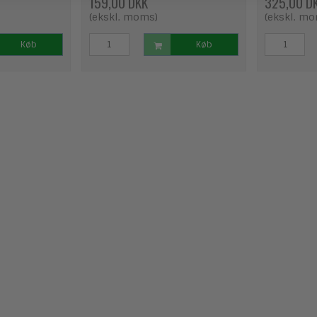
159,00 DKK
325,00 D
(ekskl. moms)
(ekskl. m
Køb
Køb