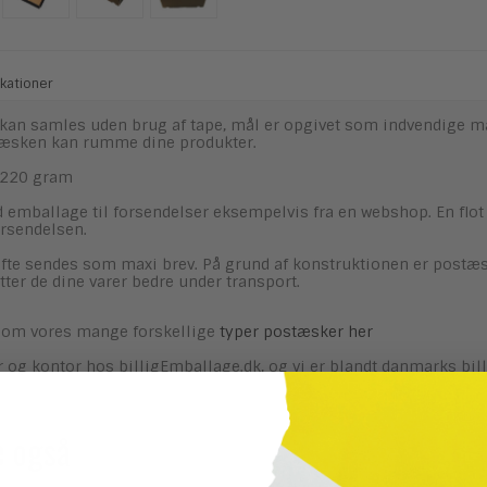
kationer
kan samles uden brug af tape, mål er opgivet som indvendige må
tæsken kan rumme dine produkter.
. 220 gram
 emballage til forsendelser eksempelvis fra en webshop. En flot 
rsendelsen.
fte sendes som maxi brev. På grund af konstruktionen er postæ
ter de dine varer bedre under transport.
om vores mange forskellige
typer postæsker her
ger og kontor hos billigEmballage.dk, og vi er blandt danmarks bi
e også