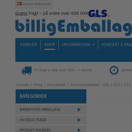
Danish (Denmark)
Gratis
fragt - på ordre over 500 DKK
FORSIDE
SHOP
INFORMATION
KONTAKT & FA
Fri fragt v. køb over 500,- + moms
Lever
Forside
/
Shop
/
Postæsker
/
Sorte postæsker - 325 x 222 x 132 
KATEGORIER
BÆREDYGTIG EMBALLAGE
AKTUELLE TILBUD
PRODUKT NYHEDER