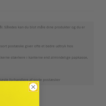
l. Således kan du blot måle dine produkter og du er
sort postæske giver ofte et bedre udtryk hos
skerne stærkere i kanterne end almindelige papkasse,
lligste forhandlere af sorte postæsker