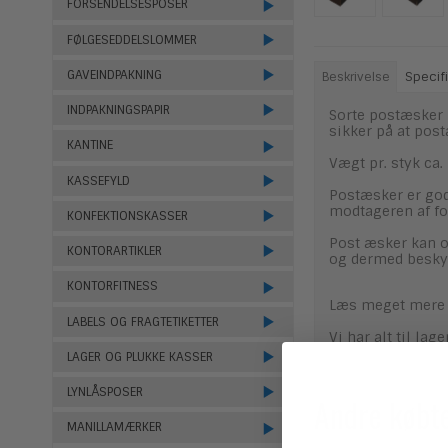
FORSENDELSESPOSER
FØLGESEDDELSLOMMER
GAVEINDPAKNING
Beskrivelse
Specifi
INDPAKNINGSPAPIR
Sorte postæsker 
sikker på at pos
KANTINE
Vægt pr. styk ca
KASSEFYLD
Postæsker er god
modtageren af fo
KONFEKTIONSKASSER
Post æsker kan o
KONTORARTIKLER
og dermed beskyt
KONTORFITNESS
Læs meget mere 
LABELS OG FRAGTETIKETTER
Vi har alt til la
LAGER OG PLUKKE KASSER
LYNLÅSPOSER
Andre købt
MANILLAMÆRKER