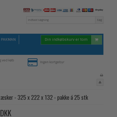
Søg
PAKMAN
Din indkøbskurv er tom
g ved køb
Ingen kortgebyr
tæsker - 325 x 222 x 132 - pakke á 25 stk
 DKK