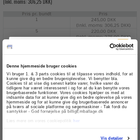
(Inkl. moms: 306,25 DKK)
Pris pr. bundt
Pris
1
245,00 DKK
(Inkl. moms: 306,25 DKK)
5
220,00 DKK
(Inkl. moms: 275,00 DKK)
24
175,00 DKK
(Inkl. moms: 218,75 DKK)
Denne hjemmeside bruger cookies
Tilmeld dig
Vi bruger 1. & 3 parts cookies til at tilpasse vores indhold, for at
kunne give dig en bedre brugeroplevelse. Vi benytter bla.
Model/Varenr.:
PST040
Cookies til at vise dig senest købte varer, hvilke varer du
nyhedsbrevet
tidligere har været interesseret i og for at du kan benytte vores
Lagerstatus:
Varen er på lager.
brugerbaserede funktioner. Vores cookies hjælper os med at
indsamle data for at kunne give dig en bedre oplevelse på vores
Få skarpe tilbud, nyheder og eksklusive
hjemmeside og for at kunne give dig brugerbaserede annoncer
Bundt
Køb
kundefordele, direkte i din indbakke.
på tværs af sociale platforme og søgemaskiner - Tak fordi du
samtykker - God fornøjelse på billigEmballage.dk
Læs mere om vores cookiepolitik
her
Beskrivelse
Specifikationer
Postæskerne er er opgivet med indvendige mål.
Vis detaljer