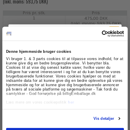
(Inkl. moms: 593,75 DKK)
Pris pr. stk.
Pris
1
475,00 DKK
(Inkl. moms: 593,75 DKK)
4
449,00 DKK
(Inkl. moms: 561,25 DKK)
10
419,00 DKK
(Inkl. moms: 523,75 DKK)
Denne hjemmeside bruger cookies
Tilmeld dig
Vi bruger 1. & 3 parts cookies til at tilpasse vores indhold, for at
kunne give dig en bedre brugeroplevelse. Vi benytter bla.
Cookies til at vise dig senest købte varer, hvilke varer du
nyhedsbrevet
tidligere har været interesseret i og for at du kan benytte vores
Model/Varenr.:
PVK845
brugerbaserede funktioner. Vores cookies hjælper os med at
indsamle data for at kunne give dig en bedre oplevelse på vores
Få skarpe tilbud, nyheder og eksklusive
Lagerstatus:
Varen er på lager.
hjemmeside og for at kunne give dig brugerbaserede annoncer
kundefordele, direkte i din indbakke.
på tværs af sociale platforme og søgemaskiner - Tak fordi du
samtykker - God fornøjelse på billigEmballage.dk
stk.
Køb
Læs mere om vores cookiepolitik
her
Beskrivelse
Vis detaljer
Prøvekuverter i kraftig kraftpapir - Super alsidig