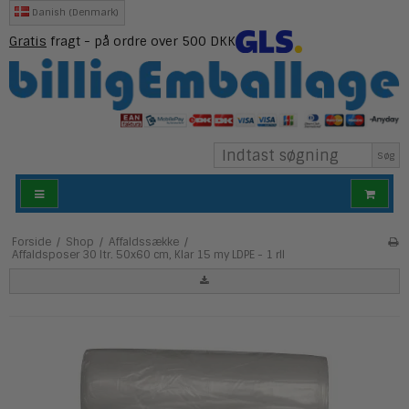
Danish (Denmark)
Gratis
fragt - på ordre over 500 DKK
Søg
Forside
/
Shop
/
Affaldssække
/
Affaldsposer 30 ltr. 50x60 cm, Klar 15 my LDPE - 1 rll