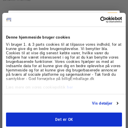
Model/Varenr.:
301337
Lagerstatus:
På lager
Denne hjemmeside bruger cookies
Tilmeld dig
Vi bruger 1. & 3 parts cookies til at tilpasse vores indhold, for at
stk.
Køb
kunne give dig en bedre brugeroplevelse. Vi benytter bla.
Cookies til at vise dig senest købte varer, hvilke varer du
nyhedsbrevet
tidligere har været interesseret i og for at du kan benytte vores
brugerbaserede funktioner. Vores cookies hjælper os med at
indsamle data for at kunne give dig en bedre oplevelse på vores
Få skarpe tilbud, nyheder og eksklusive
Beskrivelse
hjemmeside og for at kunne give dig brugerbaserede annoncer
kundefordele, direkte i din indbakke.
på tværs af sociale platforme og søgemaskiner - Tak fordi du
samtykker - God fornøjelse på billigEmballage.dk
Denne affaldspose kommer i en blød kvalitet, posen er
med fals.
Læs mere om vores cookiepolitik
her
Rumindholdet på posen er 30 liter og har en størrelse
der hedder 50 x 60 sm.
Klar mat er farven på affaldsposen, materialet er LDPE-
Vis detaljer
plast. LDPE er en forkortelses for "Low density
poluethylen"
Rullen indeholder 50 poser og tykkelsen på posen er
Det er OK
15my.
Tilmeld
Denne pose er ikke til direkte kontakt med fødevarer.