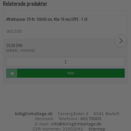
Relaterede produkter
Affaldsposer 20 ltr. 50x50 cm, Klar 16 my LDPE - 1 rll
301335
29,00 DKK
(ekskl. moms)
Køb
billigEmballage.dk
Farvergården 2
6541 Bevtoft
Denmark
Telefonnr.
:
69170005
E-mail
:
info@billigEmballage.dk
CVR-nummer
:
31602041
Sitemap