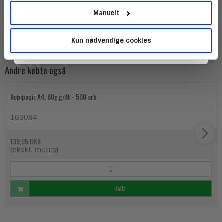
samt 30 liter rumindhold i størrelsen 50 x 60 cm.
Manuelt
Affaldsposen har en klar mat farve af materialet LDPE-
plast med 16my tykkelse. Leveres i rulle indeholdende
50 styks.
Kun nødvendige cookies
Andre købte også
Kopipapir A4, 80g gråt - 500 ark
163084
139,95 DKK
(ekskl. moms)
Køb