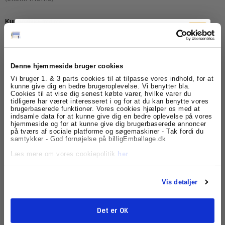
Model/Varenr.:
FSLRC1
Lagerstatus:
Varen er på lager.
Denne hjemmeside bruger cookies
Tilmeld dig
Vi bruger 1. & 3 parts cookies til at tilpasse vores indhold, for at
stk.
Køb
kunne give dig en bedre brugeroplevelse. Vi benytter bla.
Cookies til at vise dig senest købte varer, hvilke varer du
nyhedsbrevet
tidligere har været interesseret i og for at du kan benytte vores
brugerbaserede funktioner. Vores cookies hjælper os med at
indsamle data for at kunne give dig en bedre oplevelse på vores
Få skarpe tilbud, nyheder og eksklusive
Beskrivelse
Specifikationer
hjemmeside og for at kunne give dig brugerbaserede annoncer
kundefordele, direkte i din indbakke.
på tværs af sociale platforme og søgemaskiner - Tak fordi du
samtykker - God fornøjelse på billigEmballage.dk
Følgeseddellommer, eller plastlommer til konvolutter,
lommer til ophængning eller til din faktura udenpå din
Læs mere om vores cookiepolitik
her
emballage. Disse følgeseddellommer passer til c5
kuverter, uden at den skal foldes. Det er en fordel specielt
ved pallegods, eller npr du arbejder med forsendelser til
udlandet.
Vis detaljer
Lommerne er produceret af 80% genbrugsplast -
Det er OK
consumer genbrugsplast, som er omsmeltede
Tilmeld
plastposer, affald osv.