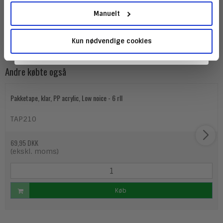
Køber du emballage hos os får du altid det fulde
Manuelt
sortiment og mere til - vi har desuden alt indenfor
emballage, papkasser, kontorartikler osv. til privat og
erhverv.
Kun nødvendige cookies
Andre købte også
Pakketape, klar, PP acrylic, Low noice - 6 rll
TAP210
69,95 DKK
(ekskl. moms)
Køb