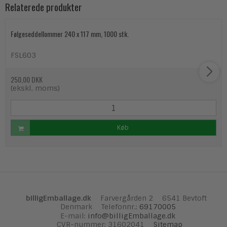
Relaterede produkter
Følgeseddellommer 240 x 117 mm, 1000 stk.
FSL603
250,00 DKK
(ekskl. moms)
Køb
billigEmballage.dk
Farvergården 2
6541 Bevtoft
Denmark
Telefonnr.
:
69170005
E-mail
:
info@billigEmballage.dk
CVR-nummer
:
31602041
Sitemap