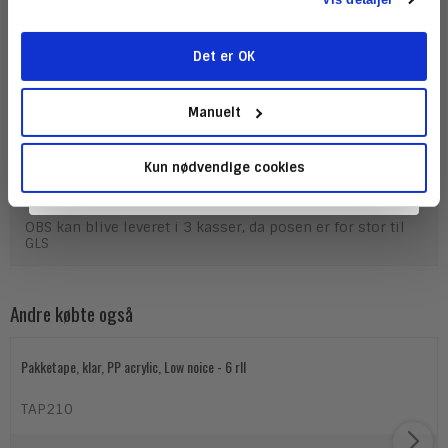
kassefyld, som sendes med Fragtmanden. Vi anbefaler
flamingofyld som beskyttelse omkring dine vare inde i
den ydre emballage. På den måde opnår du en tætpakket
pap kasse eller postæske, som sikre dine vare mod
Det er OK
skader. Kassefyld er den sikreste måde at sikre dine vare
Tilmeld
på. Vores emballage sikre dine forsendelser og vare
kommer sikkert frem til dine kunder.
Manuelt
Stadig en lav fragtrate for hele ordren uanset antal af
denne vare og anden emballage.
Kun nødvendige cookies
Se hvad UPS skriver om kassefyld lige
her
OBS kan blive leveret i 3 kasser, da posen er for stor til
GLS
Andre købte også
Pakketape, klar, PP acrylic, Low noice - 6 rll
TAP210