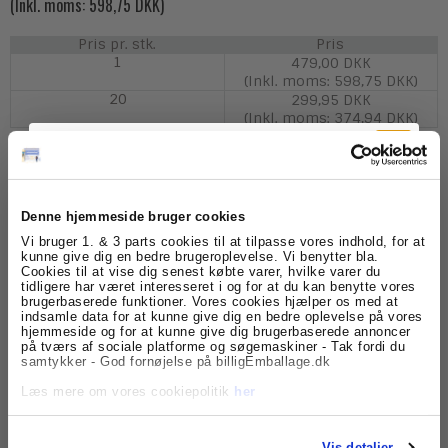
(Inkl. moms: 598,75 DKK)
Pris pr. stk.
Pris
1
479,00 DKK
(Inkl. moms: 598,75 DKK)
20
299,95 DKK
(Inkl. moms: 374,94 DKK)
Model/Varenr.:
KSF001
Denne hjemmeside bruger cookies
Tilmeld dig
Vi bruger 1. & 3 parts cookies til at tilpasse vores indhold, for at
Lagerstatus:
Varen er på lager.
kunne give dig en bedre brugeroplevelse. Vi benytter bla.
Cookies til at vise dig senest købte varer, hvilke varer du
nyhedsbrevet
tidligere har været interesseret i og for at du kan benytte vores
stk.
Køb
brugerbaserede funktioner. Vores cookies hjælper os med at
indsamle data for at kunne give dig en bedre oplevelse på vores
Få skarpe tilbud, nyheder og eksklusive
hjemmeside og for at kunne give dig brugerbaserede annoncer
kundefordele, direkte i din indbakke.
på tværs af sociale platforme og søgemaskiner - Tak fordi du
samtykker - God fornøjelse på billigEmballage.dk
Beskrivelse
Læs mere om vores cookiepolitik
her
Kassefyld 440L - 1 pose med antistatisk flamingo fyld.
Flamingofyld er en sikker emballage, som beskytter dine
vare mod slag og stød. Her får du en stor potion
Vis detaljer