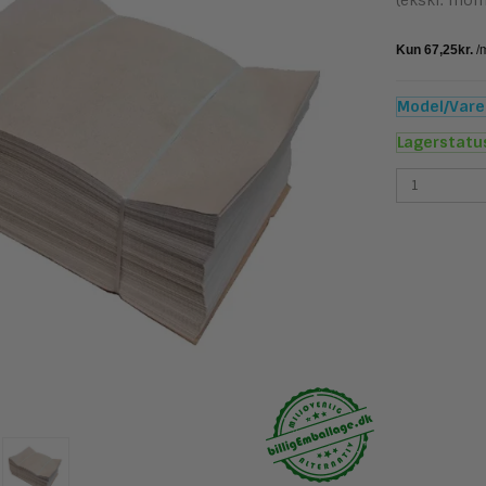
(ekskl. mom
Model/Varen
Lagerstatu