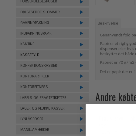
FORSENDELSESPOSER
FØLGESEDDELSLOMMER
GAVEINDPAKNING
Beskrivelse
INDPAKNINGSPAPIR
Genanvendt fold pa
Papir er et rigtig g
KANTINE
dispenser eller hvis
beskytter det både 
KASSEFYLD
Papiret er 70 g/m2 
KONFEKTIONSKASSER
Det er papir der er 
KONTORARTIKLER
KONTORFITNESS
Andre købt
LABELS OG FRAGTETIKETTER
LAGER OG PLUKKE KASSER
Gratis gave - Hob
LYNLÅSPOSER
stk
MANILLAMÆRKER
GAVE007