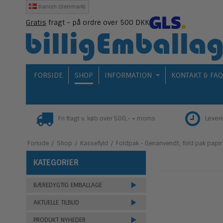
Danish (Denmark)
Gratis
fragt - på ordre over 500 DKK
FORSIDE
SHOP
INFORMATION
KONTAKT & FA
Fri fragt v. køb over 500,- + moms
Lever
Forside
/
Shop
/
Kassefyld
/
Foldpak - Genanvendt, fold pak papir
KATEGORIER
BÆREDYGTIG EMBALLAGE
AKTUELLE TILBUD
PRODUKT NYHEDER