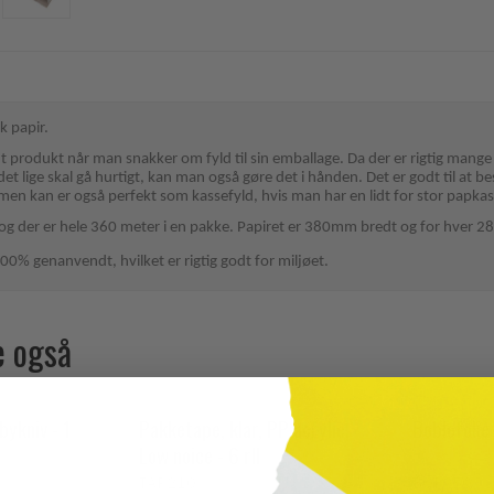
k papir.
odt produkt når man snakker om fyld til sin emballage. Da der er rigtig mange
 det lige skal gå hurtigt, kan man også gøre det i hånden. Det er godt til at 
men kan er også perfekt som kassefyld, hvis man har en lidt for stor papkas
og der er hele 360 meter i en pakke. Papiret er 380mm bredt og for hver 280m
100% genanvendt, hvilket er rigtig godt for miljøet.
e også
bykniv - 1
Pakketape, klar, PP acrylic,
Boblefoli
Low noice - 6 rll
TAP210
BOF050