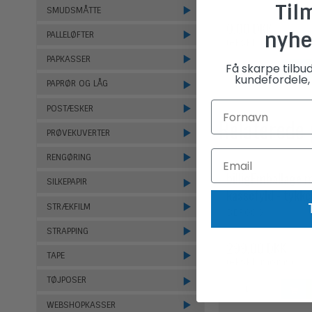
Til
SMUDSMÅTTE
0,00 DKK
nyhe
PALLELØFTER
(ekskl. moms)
PAPKASSER
Få skarpe tilbu
kundefordele, 
PAPRØR OG LÅG
POSTÆSKER
Relaterede
PRØVEKUVERTER
RENGØRING
billigEmballage m
SILKEPAPIR
kassefyld - tykk
STRÆKFILM
BEP080
STRAPPING
299,00 DKK
TAPE
(ekskl. moms)
TØJPOSER
WEBSHOPKASSER