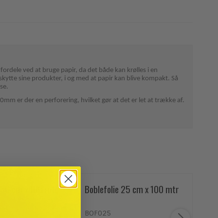
 fordele ved at bruge papir, da det både kan krølles i en
beskytte sine produkter, i og med at papir kan blive kompakt. Så
se.
m er der en perforering, hvilket gør at det er let at trække af.
e 50 cm x 100 mtr
Boblefolie 25 cm x 100 mtr
Bru
BOF025
PT