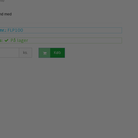
s)
r.:
FLP100
s:
På lager
ks.
Køb