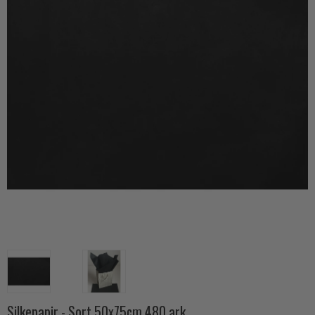
Silkepapir - Sort 50x75cm 480 ark