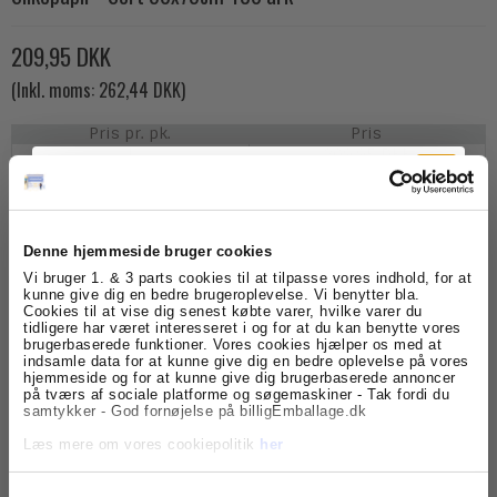
209,95 DKK
(Inkl. moms: 262,44 DKK)
Pris pr. pk.
Pris
1
209,95 DKK
(Inkl. moms: 262,44 DKK)
5
199,95 DKK
(Inkl. moms: 249,94 DKK)
20
179,95 DKK
Denne hjemmeside bruger cookies
(Inkl. moms: 224,94 DKK)
Tilmeld dig
Vi bruger 1. & 3 parts cookies til at tilpasse vores indhold, for at
kunne give dig en bedre brugeroplevelse. Vi benytter bla.
Cookies til at vise dig senest købte varer, hvilke varer du
nyhedsbrevet
tidligere har været interesseret i og for at du kan benytte vores
brugerbaserede funktioner. Vores cookies hjælper os med at
indsamle data for at kunne give dig en bedre oplevelse på vores
Model/Varenr.:
SLP007
Få skarpe tilbud, nyheder og eksklusive
hjemmeside og for at kunne give dig brugerbaserede annoncer
kundefordele, direkte i din indbakke.
på tværs af sociale platforme og søgemaskiner - Tak fordi du
Lagerstatus:
Varen er på lager.
samtykker - God fornøjelse på billigEmballage.dk
Læs mere om vores cookiepolitik
her
pk.
Køb